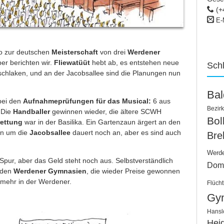
(+
E-
eo
zur deutschen
Meisterschaft
von drei
Werdener
ber berichten wir.
Fliewatüüt
hebt ab, es entstehen neue
Sch
schlaken, und an der Jacobsallee sind die Planungen nun
Ba
bei den
Aufnahmeprüfungen für das Musical:
6 aus
Bezirk
. Die
Handballer
gewinnen wieder, die ältere SCWH
Bo
ettung
war in der Basilika. Ein Gartenzaun ärgert an den
on um die
Jacobsallee
dauert noch an, aber es sind auch
Bre
Werd
 Spur, aber das Geld steht noch aus. Selbstverständlich
Dom
 den
Werdener Gymnasien
, die wieder Preise gewonnen
 mehr in der Werdener.
Flücht
Gy
Hansl
Hei