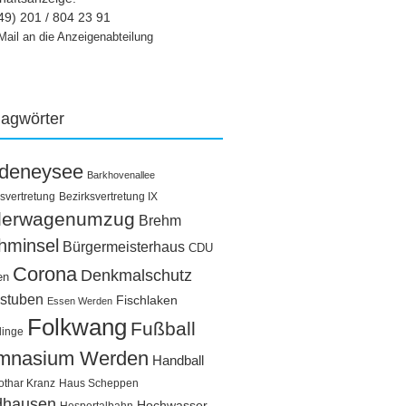
49) 201 / 804 23 91
Mail an die Anzeigenabteilung
lagwörter
ldeneysee
Barkhovenallee
svertretung
Bezirksvertretung IX
llerwagenumzug
Brehm
hminsel
Bürgermeisterhaus
CDU
Corona
Denkmalschutz
en
stuben
Fischlaken
Essen Werden
Folkwang
Fußball
linge
mnasium Werden
Handball
othar Kranz
Haus Scheppen
dhausen
Hochwasser