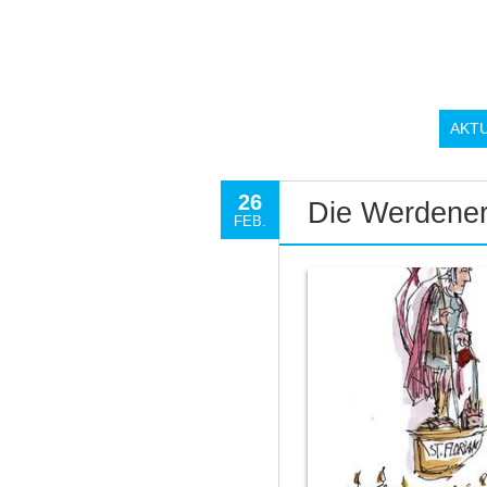
AKT
26
Die Werdener
FEB.