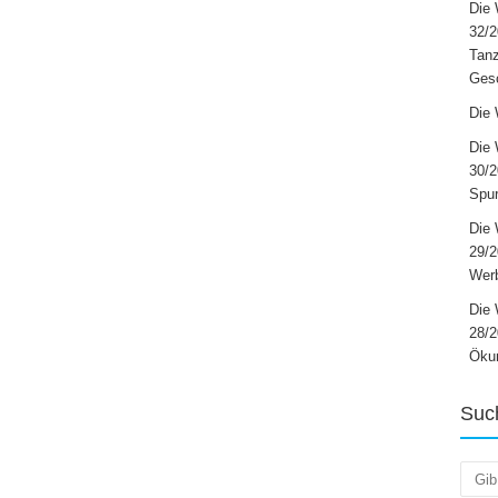
Die 
32/2
Tanz
Ges
Die 
Die 
30/2
Spur
Die 
29/
Werb
Die 
28/2
Öku
Suc
Such