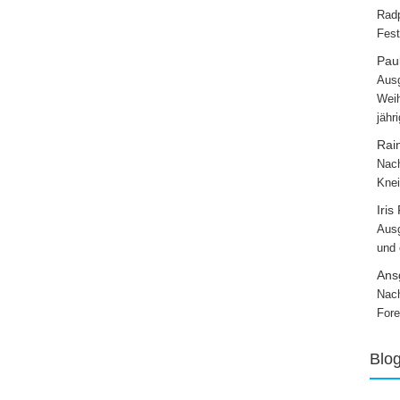
Radp
Fest
Paul
Ausg
Weih
jähr
Rai
Nach
Knei
Iris
Ausg
und
Ans
Nach
Fore
Blo