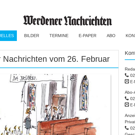
UELLES
BILDER
TERMINE
E-PAPER
ABO
KON
Kon
 Nachrichten vom 26. Februar
Reda
02
E-
Abo-
02
E-
Anze
Priva
02 
Gesc