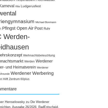
Hespertalbahn
Karneval
Ludgerusfest
Kita
wental
riengymnasium
Michael Bonmann
Pfingst Open Air
Post
Ruhr
n
 Werden-
idhausen
ehrskonzept
Weihnachtsbeleuchtung
hnachtsmarkt
Werdener
Werden
er- und Heimatverein
Werdener
Werdener Werbering
sfreunde
 Hilft
Zentrum 60plus
mentare
ner Henselowsky
zu
Die Werdener
richten, Ausgabe 26/2026: RadEntscheid,