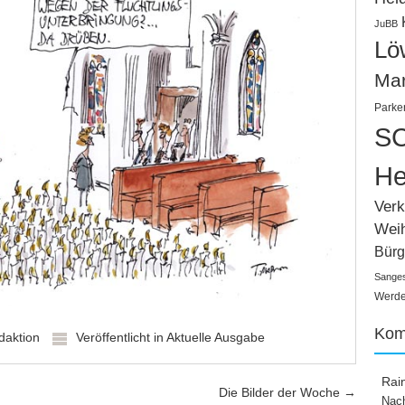
JuBB
Lö
Ma
Parke
SC
He
Verk
Wei
Bürg
Sange
Werden
Kom
daktion
Veröffentlicht in
Aktuelle Ausgabe
Rai
Die Bilder der Woche
→
Nach