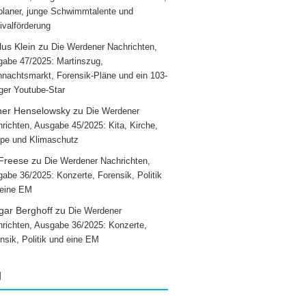
laner, junge Schwimmtalente und
ivalförderung
us Klein
zu
Die Werdener Nachrichten,
abe 47/2025: Martinszug,
nachtsmarkt, Forensik-Pläne und ein 103-
iger Youtube-Star
ner Henselowsky
zu
Die Werdener
richten, Ausgabe 45/2025: Kita, Kirche,
pe und Klimaschutz
 Freese
zu
Die Werdener Nachrichten,
abe 36/2025: Konzerte, Forensik, Politik
 eine EM
gar Berghoff
zu
Die Werdener
richten, Ausgabe 36/2025: Konzerte,
nsik, Politik und eine EM
g