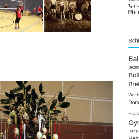
(+
E-
Sch
Ba
Bezirk
Bo
Bre
Werd
Dom
Flücht
Gy
Hansl
Hei