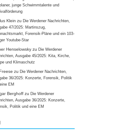
laner, junge Schwimmtalente und
ivalförderung
us Klein
zu
Die Werdener Nachrichten,
abe 47/2025: Martinszug,
nachtsmarkt, Forensik-Pläne und ein 103-
iger Youtube-Star
ner Henselowsky
zu
Die Werdener
richten, Ausgabe 45/2025: Kita, Kirche,
pe und Klimaschutz
 Freese
zu
Die Werdener Nachrichten,
abe 36/2025: Konzerte, Forensik, Politik
 eine EM
gar Berghoff
zu
Die Werdener
richten, Ausgabe 36/2025: Konzerte,
nsik, Politik und eine EM
g