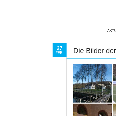
AKT
27
Die Bilder d
FEB.