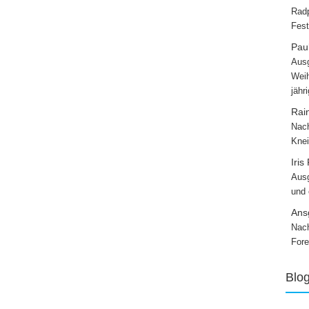
Radp
Fest
Paul
Ausg
Weih
jähr
Rai
Nach
Knei
Iris
Ausg
und
Ans
Nach
Fore
Blo