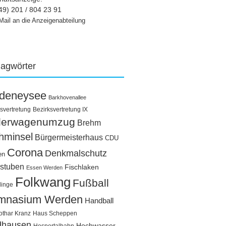
49) 201 / 804 23 91
Mail an die Anzeigenabteilung
lagwörter
ldeneysee
Barkhovenallee
svertretung
Bezirksvertretung IX
llerwagenumzug
Brehm
hminsel
Bürgermeisterhaus
CDU
Corona
Denkmalschutz
en
stuben
Fischlaken
Essen Werden
Folkwang
Fußball
linge
mnasium Werden
Handball
othar Kranz
Haus Scheppen
dhausen
Hochwasser