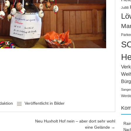
JuBB
Lö
Ma
Parke
SC
He
Verk
Wei
Bürg
Sange
Werden
daktion
Veröffentlicht in
Bilder
Kom
Neu Huxholt Hof nein – aber dort sehr wohl
Rai
eine Gelände
→
Nach