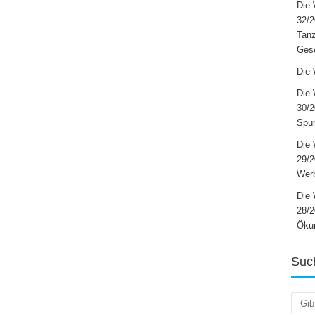
Die 
32/2
Tanz
Ges
Die 
Die 
30/2
Spur
Die 
29/
Werb
Die 
28/2
Öku
Suc
Such