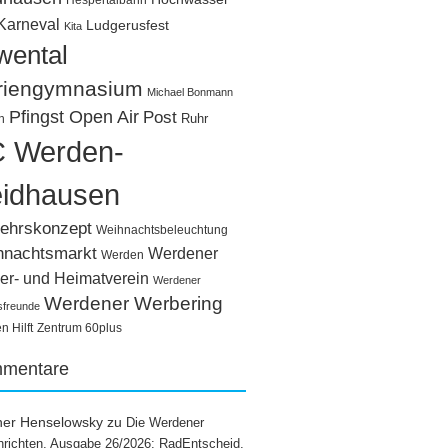
Hespertalbahn
Karneval
Ludgerusfest
Kita
wental
riengymnasium
Michael Bonmann
Pfingst Open Air
Post
Ruhr
n
 Werden-
idhausen
ehrskonzept
Weihnachtsbeleuchtung
hnachtsmarkt
Werdener
Werden
er- und Heimatverein
Werdener
Werdener Werbering
sfreunde
 Hilft
Zentrum 60plus
mentare
ner Henselowsky
zu
Die Werdener
richten, Ausgabe 26/2026: RadEntscheid,