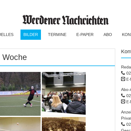
UELLES
BILDER
TERMINE
E-PAPER
ABO
KON
Kon
er Woche
Reda
02
E-
Abo-
02
E-
Anze
Priva
02 
Gesc