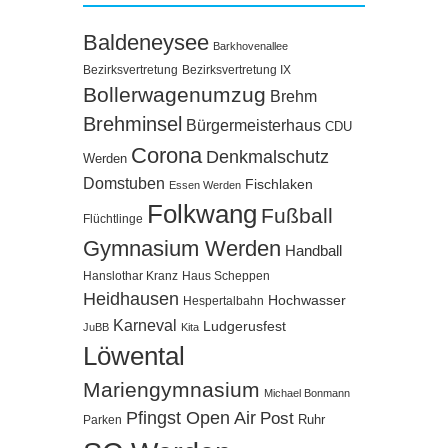
Baldeneysee
Barkhovenallee
Bezirksvertretung
Bezirksvertretung IX
Bollerwagenumzug
Brehm
Brehminsel
Bürgermeisterhaus
CDU
Corona
Denkmalschutz
Werden
Domstuben
Fischlaken
Essen Werden
Folkwang
Fußball
Flüchtlinge
Gymnasium Werden
Handball
Hanslothar Kranz
Haus Scheppen
Heidhausen
Hochwasser
Hespertalbahn
Karneval
Ludgerusfest
JuBB
Kita
Löwental
Mariengymnasium
Michael Bonmann
Pfingst Open Air
Post
Ruhr
Parken