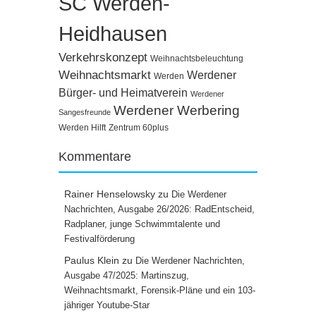
SC Werden-
Heidhausen
Verkehrskonzept
Weihnachtsbeleuchtung
Weihnachtsmarkt
Werdener
Werden
Bürger- und Heimatverein
Werdener
Werdener Werbering
Sangesfreunde
Werden Hilft
Zentrum 60plus
Kommentare
Rainer Henselowsky
zu
Die Werdener
Nachrichten, Ausgabe 26/2026: RadEntscheid,
Radplaner, junge Schwimmtalente und
Festivalförderung
Paulus Klein
zu
Die Werdener Nachrichten,
Ausgabe 47/2025: Martinszug,
Weihnachtsmarkt, Forensik-Pläne und ein 103-
jähriger Youtube-Star