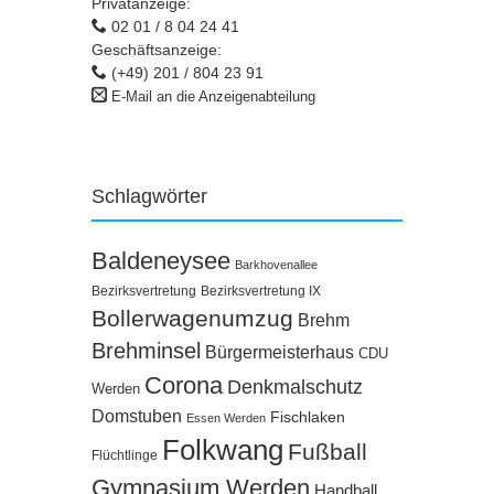
Privatanzeige:
02 01 / 8 04 24 41
Geschäftsanzeige:
(+49) 201 / 804 23 91
E-Mail an die Anzeigenabteilung
Schlagwörter
Baldeneysee
Barkhovenallee
Bezirksvertretung
Bezirksvertretung IX
Bollerwagenumzug
Brehm
Brehminsel
Bürgermeisterhaus
CDU
Corona
Denkmalschutz
Werden
Domstuben
Fischlaken
Essen Werden
Folkwang
Fußball
Flüchtlinge
Gymnasium Werden
Handball