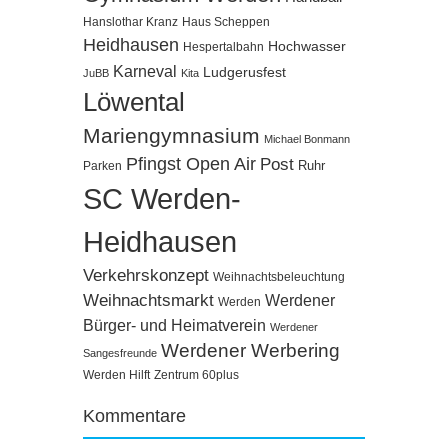
Hanslothar Kranz
Haus Scheppen
Heidhausen
Hochwasser
Hespertalbahn
Karneval
Ludgerusfest
JuBB
Kita
Löwental
Mariengymnasium
Michael Bonmann
Pfingst Open Air
Post
Ruhr
Parken
SC Werden-
Heidhausen
Verkehrskonzept
Weihnachtsbeleuchtung
Weihnachtsmarkt
Werdener
Werden
Bürger- und Heimatverein
Werdener
Werdener Werbering
Sangesfreunde
Werden Hilft
Zentrum 60plus
Kommentare