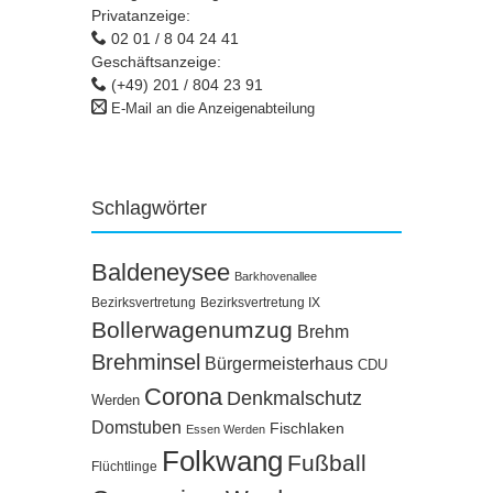
Privatanzeige:
02 01 / 8 04 24 41
Geschäftsanzeige:
(+49) 201 / 804 23 91
E-Mail an die Anzeigenabteilung
Schlagwörter
Baldeneysee
Barkhovenallee
Bezirksvertretung
Bezirksvertretung IX
Bollerwagenumzug
Brehm
Brehminsel
Bürgermeisterhaus
CDU
Corona
Denkmalschutz
Werden
Domstuben
Fischlaken
Essen Werden
Folkwang
Fußball
Flüchtlinge