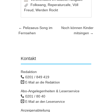
Folkwang
,
Reperaturcafe
,
Völl
Freud
,
Werden Rockt
Artikel-Navigation
←
Pelizaeus-Song im
Noch können Kinder
Fernsehen
mitsingen
→
Kontakt
Redaktion
0201 / 849 419
E-Mail an die Redaktion
Abo-Angelegenheiten & Leserservice
0201 / 80 40
E-Mail an den Leserservice
Anzeigenabteilung