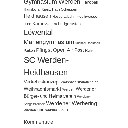
Gymnasium Werden
Handball
Hanslothar Kranz
Haus Scheppen
Heidhausen
Hochwasser
Hespertalbahn
Karneval
Ludgerusfest
JuBB
Kita
Löwental
Mariengymnasium
Michael Bonmann
Pfingst Open Air
Post
Ruhr
Parken
SC Werden-
Heidhausen
Verkehrskonzept
Weihnachtsbeleuchtung
Weihnachtsmarkt
Werdener
Werden
Bürger- und Heimatverein
Werdener
Werdener Werbering
Sangesfreunde
Werden Hilft
Zentrum 60plus
Kommentare