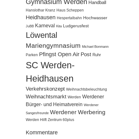
Gymnasium Werden
Handball
Hanslothar Kranz
Haus Scheppen
Heidhausen
Hochwasser
Hespertalbahn
Karneval
Ludgerusfest
JuBB
Kita
Löwental
Mariengymnasium
Michael Bonmann
Pfingst Open Air
Post
Ruhr
Parken
SC Werden-
Heidhausen
Verkehrskonzept
Weihnachtsbeleuchtung
Weihnachtsmarkt
Werdener
Werden
Bürger- und Heimatverein
Werdener
Werdener Werbering
Sangesfreunde
Werden Hilft
Zentrum 60plus
Kommentare