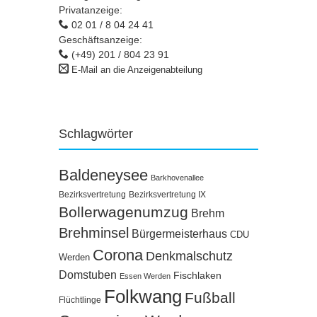
Privatanzeige:
02 01 / 8 04 24 41
Geschäftsanzeige:
(+49) 201 / 804 23 91
E-Mail an die Anzeigenabteilung
Schlagwörter
Baldeneysee
Barkhovenallee
Bezirksvertretung
Bezirksvertretung IX
Bollerwagenumzug
Brehm
Brehminsel
Bürgermeisterhaus
CDU
Corona
Denkmalschutz
Werden
Domstuben
Fischlaken
Essen Werden
Folkwang
Fußball
Flüchtlinge