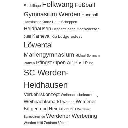
Folkwang
Fußball
Flüchtlinge
Gymnasium Werden
Handball
Hanslothar Kranz
Haus Scheppen
Heidhausen
Hochwasser
Hespertalbahn
Karneval
Ludgerusfest
JuBB
Kita
Löwental
Mariengymnasium
Michael Bonmann
Pfingst Open Air
Post
Ruhr
Parken
SC Werden-
Heidhausen
Verkehrskonzept
Weihnachtsbeleuchtung
Weihnachtsmarkt
Werdener
Werden
Bürger- und Heimatverein
Werdener
Werdener Werbering
Sangesfreunde
Werden Hilft
Zentrum 60plus