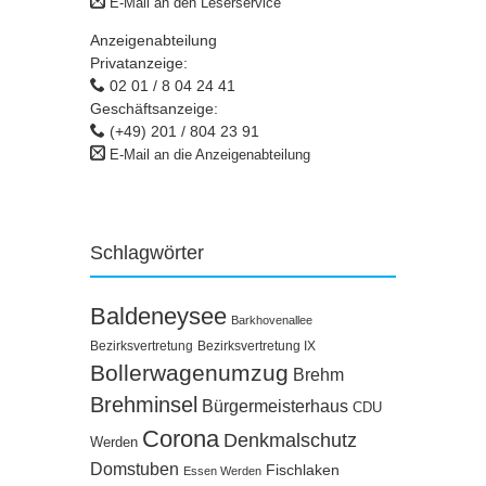
E-Mail an den Leserservice
Anzeigenabteilung
Privatanzeige:
02 01 / 8 04 24 41
Geschäftsanzeige:
(+49) 201 / 804 23 91
E-Mail an die Anzeigenabteilung
Schlagwörter
Baldeneysee
Barkhovenallee
Bezirksvertretung
Bezirksvertretung IX
Bollerwagenumzug
Brehm
Brehminsel
Bürgermeisterhaus
CDU
Corona
Denkmalschutz
Werden
Domstuben
Fischlaken
Essen Werden