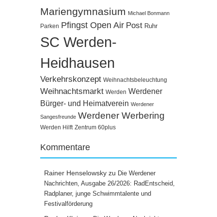
Mariengymnasium
Michael Bonmann
Pfingst Open Air
Post
Ruhr
Parken
SC Werden-
Heidhausen
Verkehrskonzept
Weihnachtsbeleuchtung
Weihnachtsmarkt
Werdener
Werden
Bürger- und Heimatverein
Werdener
Werdener Werbering
Sangesfreunde
Werden Hilft
Zentrum 60plus
Kommentare
Rainer Henselowsky
zu
Die Werdener
Nachrichten, Ausgabe 26/2026: RadEntscheid,
Radplaner, junge Schwimmtalente und
Festivalförderung