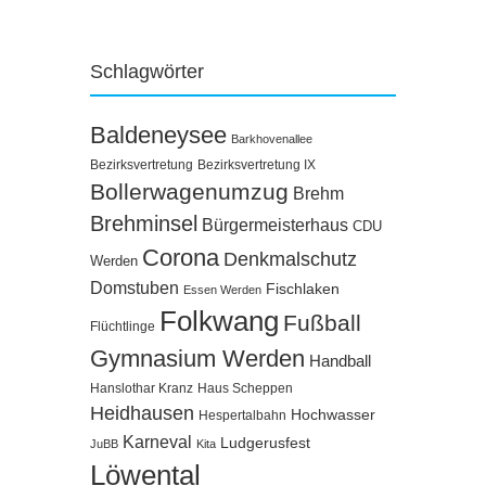
Schlagwörter
Baldeneysee
Barkhovenallee
Bezirksvertretung
Bezirksvertretung IX
Bollerwagenumzug
Brehm
Brehminsel
Bürgermeisterhaus
CDU
Corona
Denkmalschutz
Werden
Domstuben
Fischlaken
Essen Werden
Folkwang
Fußball
Flüchtlinge
Gymnasium Werden
Handball
Hanslothar Kranz
Haus Scheppen
Heidhausen
Hochwasser
Hespertalbahn
Karneval
Ludgerusfest
JuBB
Kita
Löwental