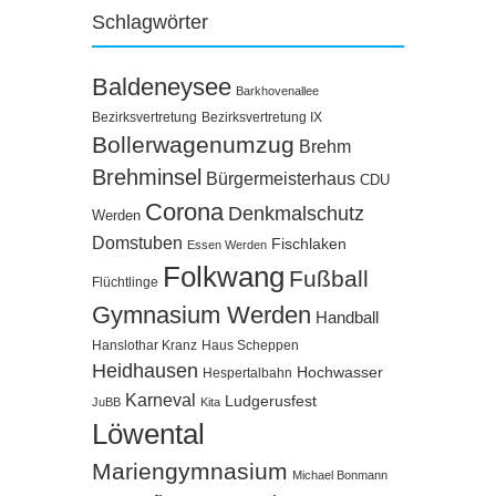
Schlagwörter
Baldeneysee
Barkhovenallee
Bezirksvertretung
Bezirksvertretung IX
Bollerwagenumzug
Brehm
Brehminsel
Bürgermeisterhaus
CDU
Corona
Denkmalschutz
Werden
Domstuben
Fischlaken
Essen Werden
Folkwang
Fußball
Flüchtlinge
Gymnasium Werden
Handball
Hanslothar Kranz
Haus Scheppen
Heidhausen
Hochwasser
Hespertalbahn
Karneval
Ludgerusfest
JuBB
Kita
Löwental
Mariengymnasium
Michael Bonmann