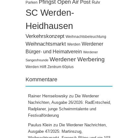
Pfingst Open Air
Post
Ruhr
Parken
SC Werden-
Heidhausen
Verkehrskonzept
Weihnachtsbeleuchtung
Weihnachtsmarkt
Werdener
Werden
Bürger- und Heimatverein
Werdener
Werdener Werbering
Sangesfreunde
Werden Hilft
Zentrum 60plus
Kommentare
Rainer Henselowsky
zu
Die Werdener
Nachrichten, Ausgabe 26/2026: RadEntscheid,
Radplaner, junge Schwimmtalente und
Festivalförderung
Paulus Klein
zu
Die Werdener Nachrichten,
Ausgabe 47/2025: Martinszug,
Weihnachtsmarkt, Forensik-Pläne und ein 103-