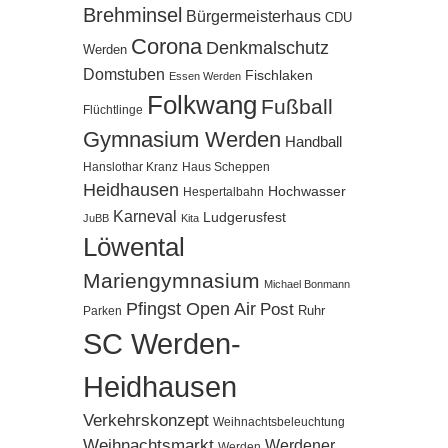
Brehminsel
Bürgermeisterhaus
CDU
Corona
Denkmalschutz
Werden
Domstuben
Fischlaken
Essen Werden
Folkwang
Fußball
Flüchtlinge
Gymnasium Werden
Handball
Hanslothar Kranz
Haus Scheppen
Heidhausen
Hochwasser
Hespertalbahn
Karneval
Ludgerusfest
JuBB
Kita
Löwental
Mariengymnasium
Michael Bonmann
Pfingst Open Air
Post
Ruhr
Parken
SC Werden-
Heidhausen
Verkehrskonzept
Weihnachtsbeleuchtung
Weihnachtsmarkt
Werdener
Werden