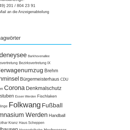
49) 201 / 804 23 91
Mail an die Anzeigenabteilung
lagwörter
ldeneysee
Barkhovenallee
svertretung
Bezirksvertretung IX
llerwagenumzug
Brehm
hminsel
Bürgermeisterhaus
CDU
Corona
Denkmalschutz
en
stuben
Fischlaken
Essen Werden
Folkwang
Fußball
linge
mnasium Werden
Handball
othar Kranz
Haus Scheppen
dhausen
Hochwasser