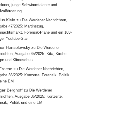
laner, junge Schwimmtalente und
ivalförderung
us Klein
zu
Die Werdener Nachrichten,
abe 47/2025: Martinszug,
nachtsmarkt, Forensik-Pläne und ein 103-
iger Youtube-Star
ner Henselowsky
zu
Die Werdener
richten, Ausgabe 45/2025: Kita, Kirche,
pe und Klimaschutz
 Freese
zu
Die Werdener Nachrichten,
abe 36/2025: Konzerte, Forensik, Politik
 eine EM
gar Berghoff
zu
Die Werdener
richten, Ausgabe 36/2025: Konzerte,
nsik, Politik und eine EM
g