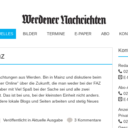
UELLES
BILDER
TERMINE
E-PAPER
ABO
KON
Kon
nz
Reda
02
achtungen aus Werden. Bin in Mainz und diskutiere beim
E-
er Online“ über die Zukunft, die man weder bei der FAZ
Abo-
aber mit Viel Spaß bei der Sache sei und alle zwei
02
Das ist bei uns, bei der kleinsten Einheit nicht anders.
E-
ndere lokale Blogs und Seiten arbeiten und stetig Neues
Anze
Priva
Veröffentlicht in
Aktuelle Ausgabe
3 Kommentare
02 
Gesc