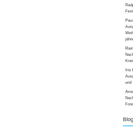
Radp
Fest
Paul
Ausg
Weih
jähr
Rai
Nach
Knei
Iris
Ausg
und
Ans
Nach
Fore
Blo