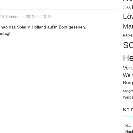
JuBB
Lö
15 September, 2013 um 10:17
Ma
hab das Spiel in Holland auf’m Boot gesehen.
nntag!
Parke
SC
He
Verk
Wei
Bürg
Sange
Werden
Kom
Rai
Nach