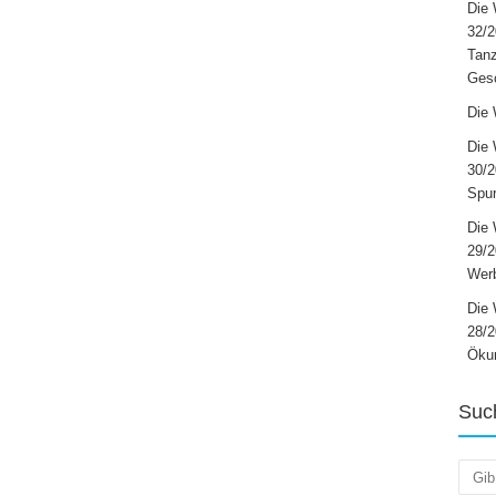
Die 
32/2
Tanz
Ges
Die 
Die 
30/2
Spur
Die 
29/
Werb
Die 
28/2
Öku
Suc
Such