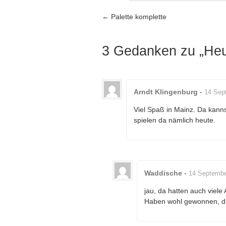
Artikel-Navigation
←
Palette komplette
3 Gedanken zu „
Heu
Arndt Klingenburg
-
14 Sep
Viel Spaß in Mainz. Da kanns
spielen da nämlich heute.
Waddische
-
14 Septembe
jau, da hatten auch viele
Haben wohl gewonnen, di