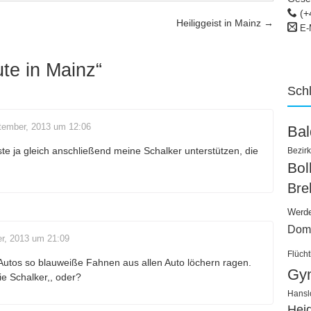
(+
Heiliggeist in Mainz
→
E-
te in Mainz
“
Sch
tember, 2013 um 12:06
Ba
te ja gleich anschließend meine Schalker unterstützen, die
Bezirk
Bo
Bre
Werd
Dom
r, 2013 um 21:09
Flücht
 Autos so blauweiße Fahnen aus allen Auto löchern ragen.
Gy
e Schalker,, oder?
Hansl
Hei