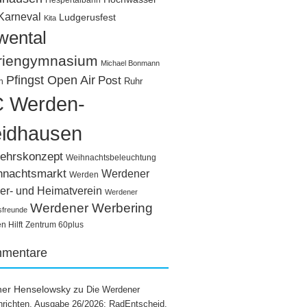
Hespertalbahn
Karneval
Ludgerusfest
Kita
wental
riengymnasium
Michael Bonmann
Pfingst Open Air
Post
Ruhr
n
 Werden-
idhausen
ehrskonzept
Weihnachtsbeleuchtung
hnachtsmarkt
Werdener
Werden
er- und Heimatverein
Werdener
Werdener Werbering
sfreunde
 Hilft
Zentrum 60plus
mentare
ner Henselowsky
zu
Die Werdener
richten, Ausgabe 26/2026: RadEntscheid,