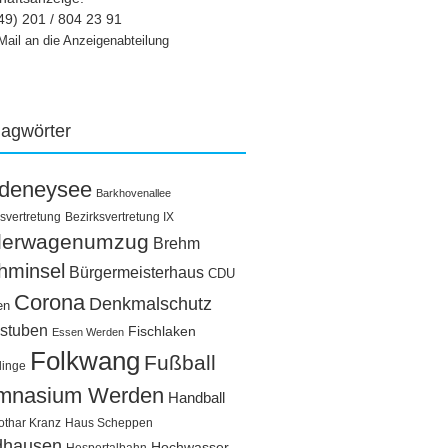
49) 201 / 804 23 91
Mail an die Anzeigenabteilung
lagwörter
ldeneysee
Barkhovenallee
svertretung
Bezirksvertretung IX
llerwagenumzug
Brehm
hminsel
Bürgermeisterhaus
CDU
Corona
Denkmalschutz
en
stuben
Fischlaken
Essen Werden
Folkwang
Fußball
linge
mnasium Werden
Handball
othar Kranz
Haus Scheppen
dhausen
Hochwasser