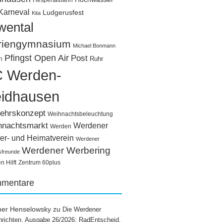
Hespertalbahn
Karneval
Ludgerusfest
Kita
wental
riengymnasium
Michael Bonmann
Pfingst Open Air
Post
Ruhr
n
 Werden-
idhausen
ehrskonzept
Weihnachtsbeleuchtung
hnachtsmarkt
Werdener
Werden
er- und Heimatverein
Werdener
Werdener Werbering
sfreunde
 Hilft
Zentrum 60plus
mentare
ner Henselowsky
zu
Die Werdener
richten, Ausgabe 26/2026: RadEntscheid,