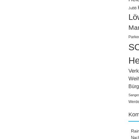
JuBB
Lö
Ma
Parke
SC
He
Verk
Wei
Bürg
Sange
Werden
Kom
Rai
Nach