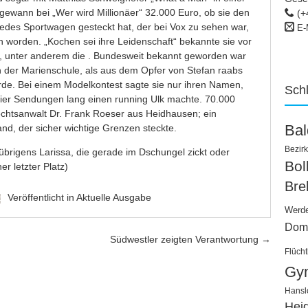
e gewann bei „Wer wird Millionäer“ 32.000 Euro, ob sie den
(+
edes Sportwagen gesteckt hat, der bei Vox zu sehen war,
E-
ten worden. „Kochen sei ihre Leidenschaft“ bekannte sie vor
 unter anderem die . Bundesweit bekannt geworden war
n der Marienschule, als aus dem Opfer von Stefan raabs
rde. Bei einem Modelkontest sagte sie nur ihren Namen,
Sch
er Sendungen lang einen running Ulk machte. 70.000
Rechtsanwalt Dr. Frank Roeser aus Heidhausen; ein
Ba
and, der sicher wichtige Grenzen steckte.
Bezirk
übrigens Larissa, die gerade im Dschungel zickt oder
Bo
er letzter Platz)
Bre
Veröffentlicht in
Aktuelle Ausgabe
Werd
Dom
Südwestler zeigten Verantwortung
→
Flücht
Gy
Hansl
Hei