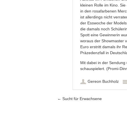
kleinen Rolle im Kino. Si
in den rosafarbenen Merc
ist allerdings nicht verra
der Esswoche der Models,
die damals noch Schüleri
Spott eine Gewinnerin wu
woraus der Showmaster vi
Euro erstritt damals ihr 
Präzedenzfall in Deutschl
Mit dabei in der Sendung 
schauspielert. (Promi-Dinn
Gereon Buchholz
Artikel-Navigation
←
Sucht für Erwachsene