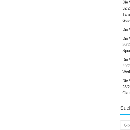
Die 
32/2
Tanz
Ges
Die 
Die 
30/2
Spur
Die 
29/
Werb
Die 
28/2
Öku
Suc
Such