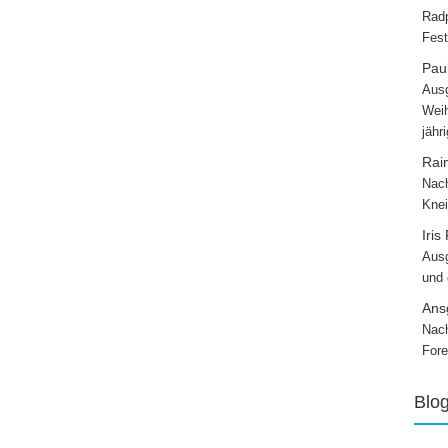
Radp
Fest
Paul
Ausg
Weih
jähr
Rai
Nach
Knei
Iris
Ausg
und
Ans
Nach
Fore
Blo