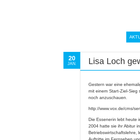
AKT
20
Lisa Loch ge
JAN.
Gestern war eine ehemali
mit einem Start-Ziel-Sieg
noch anzuschauen.
http://www.vox.de/cms/se
Die Essenerin lebt heute 
2004 hatte sie ihr Abitur
Betriebswirtschaftslehre, 
Auftritte im Fernsehen un