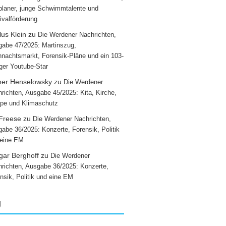
laner, junge Schwimmtalente und
ivalförderung
us Klein
zu
Die Werdener Nachrichten,
abe 47/2025: Martinszug,
nachtsmarkt, Forensik-Pläne und ein 103-
iger Youtube-Star
ner Henselowsky
zu
Die Werdener
richten, Ausgabe 45/2025: Kita, Kirche,
pe und Klimaschutz
 Freese
zu
Die Werdener Nachrichten,
abe 36/2025: Konzerte, Forensik, Politik
 eine EM
gar Berghoff
zu
Die Werdener
richten, Ausgabe 36/2025: Konzerte,
nsik, Politik und eine EM
g