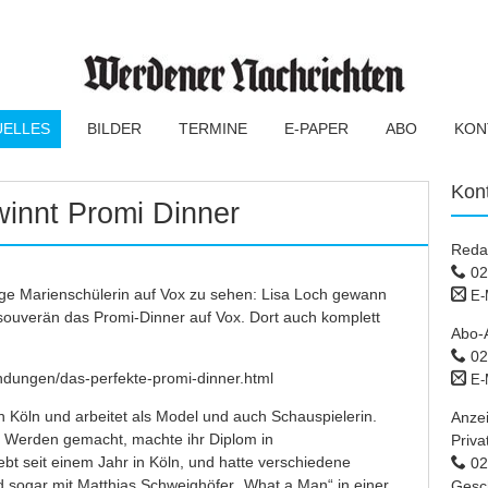
UELLES
BILDER
TERMINE
E-PAPER
ABO
KON
Kon
winnt Promi Dinner
Reda
02
ge Marienschülerin auf Vox zu sehen: Lisa Loch gewann
E-
 souverän das Promi-Dinner auf Vox. Dort auch komplett
Abo-
02
ndungen/das-perfekte-promi-dinner.html
E-
in Köln und arbeitet als Model und auch Schauspielerin.
Anze
 in Werden gemacht, machte ihr Diplom in
Priva
lebt seit einem Jahr in Köln, und hatte verschiedene
02 
d sogar mit Matthias Schweighöfer „What a Man“ in einer
Gesc