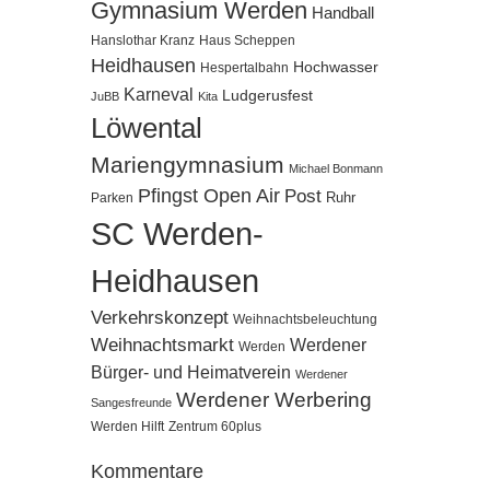
Gymnasium Werden
Handball
Hanslothar Kranz
Haus Scheppen
Heidhausen
Hochwasser
Hespertalbahn
Karneval
Ludgerusfest
JuBB
Kita
Löwental
Mariengymnasium
Michael Bonmann
Pfingst Open Air
Post
Ruhr
Parken
SC Werden-
Heidhausen
Verkehrskonzept
Weihnachtsbeleuchtung
Weihnachtsmarkt
Werdener
Werden
Bürger- und Heimatverein
Werdener
Werdener Werbering
Sangesfreunde
Werden Hilft
Zentrum 60plus
Kommentare