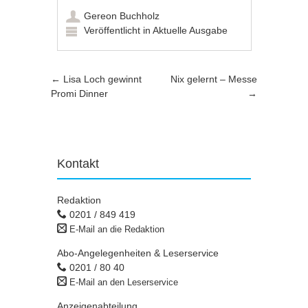
Gereon Buchholz
Veröffentlicht in
Aktuelle Ausgabe
Artikel-Navigation
←
Lisa Loch gewinnt
Nix gelernt – Messe
Promi Dinner
→
Kontakt
Redaktion
0201 / 849 419
E-Mail an die Redaktion
Abo-Angelegenheiten & Leserservice
0201 / 80 40
E-Mail an den Leserservice
Anzeigenabteilung