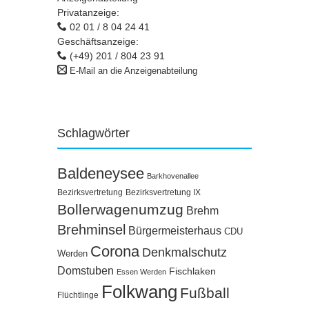
Privatanzeige:
02 01 / 8 04 24 41
Geschäftsanzeige:
(+49) 201 / 804 23 91
E-Mail an die Anzeigenabteilung
Schlagwörter
Baldeneysee
Barkhovenallee
Bezirksvertretung
Bezirksvertretung IX
Bollerwagenumzug
Brehm
Brehminsel
Bürgermeisterhaus
CDU
Corona
Denkmalschutz
Werden
Domstuben
Fischlaken
Essen Werden
Folkwang
Fußball
Flüchtlinge