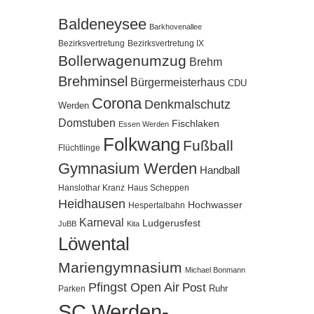
Baldeneysee
Barkhovenallee
Bezirksvertretung
Bezirksvertretung IX
Bollerwagenumzug
Brehm
Brehminsel
Bürgermeisterhaus
CDU
Corona
Denkmalschutz
Werden
Domstuben
Fischlaken
Essen Werden
Folkwang
Fußball
Flüchtlinge
Gymnasium Werden
Handball
Hanslothar Kranz
Haus Scheppen
Heidhausen
Hochwasser
Hespertalbahn
Karneval
Ludgerusfest
JuBB
Kita
Löwental
Mariengymnasium
Michael Bonmann
Pfingst Open Air
Post
Ruhr
Parken
SC Werden-