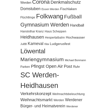
Corona
Denkmalschutz
Werden
Domstuben
Fischlaken
Essen Werden
Folkwang
Fußball
Flüchtlinge
Gymnasium Werden
Handball
Hanslothar Kranz
Haus Scheppen
Heidhausen
Hochwasser
Hespertalbahn
Karneval
Ludgerusfest
JuBB
Kita
Löwental
Mariengymnasium
Michael Bonmann
Pfingst Open Air
Post
Ruhr
Parken
SC Werden-
Heidhausen
Verkehrskonzept
Weihnachtsbeleuchtung
Weihnachtsmarkt
Werdener
Werden
Bürger- und Heimatverein
Werdener