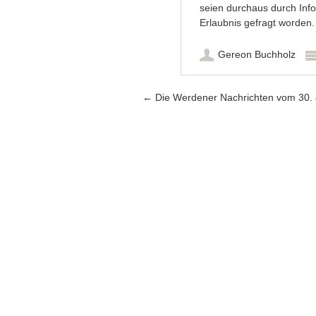
seien durchaus durch Infob
Erlaubnis gefragt worden
Gereon Buchholz
Artikel-Navigation
←
Die Werdener Nachrichten vom 30.