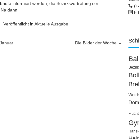
riefe informiert worden, die Bezirksvertretung sei
(+
. Na dann!
E-
Veröffentlicht in
Aktuelle Ausgabe
Sch
 Januar
Die Bilder der Woche
→
Ba
Bezirk
Bo
Bre
Werd
Dom
Flücht
Gy
Hansl
Hei