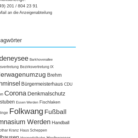
49) 201 / 804 23 91
Mail an die Anzeigenabteilung
lagwörter
ldeneysee
Barkhovenallee
svertretung
Bezirksvertretung IX
llerwagenumzug
Brehm
hminsel
Bürgermeisterhaus
CDU
Corona
Denkmalschutz
en
stuben
Fischlaken
Essen Werden
Folkwang
Fußball
linge
mnasium Werden
Handball
othar Kranz
Haus Scheppen
dhausen
Hochwasser