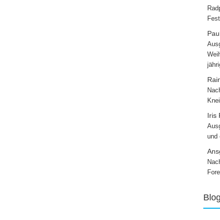
Radp
Fest
Paul
Ausg
Weih
jähr
Rai
Nach
Knei
Iris
Ausg
und
Ans
Nach
Fore
Blo