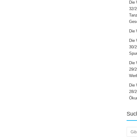
Die 
32/2
Tanz
Ges
Die 
Die 
30/2
Spur
Die 
29/
Werb
Die 
28/2
Öku
Suc
Such