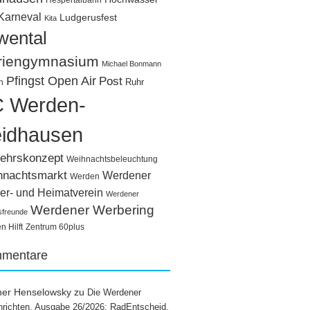
Hespertalbahn
Karneval
Ludgerusfest
Kita
wental
riengymnasium
Michael Bonmann
Pfingst Open Air
Post
Ruhr
n
 Werden-
idhausen
ehrskonzept
Weihnachtsbeleuchtung
hnachtsmarkt
Werdener
Werden
er- und Heimatverein
Werdener
Werdener Werbering
sfreunde
 Hilft
Zentrum 60plus
mentare
ner Henselowsky
zu
Die Werdener
richten, Ausgabe 26/2026: RadEntscheid,