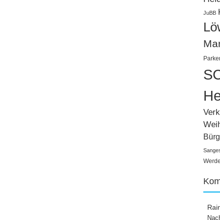
JuBB
Lö
Ma
Parke
SC
He
Verk
Wei
Bürg
Sange
Werden
Kom
Rai
Nach