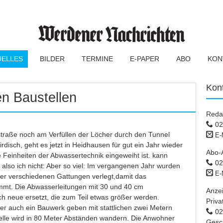
UELLES
BILDER
TERMINE
E-PAPER
ABO
KON
Kon
n Baustellen
Reda
02
traße noch am Verfüllen der Löcher durch den Tunnel
E-
irdisch, geht es jetzt in Heidhausen für gut ein Jahr wieder
Abo-
e Feinheiten der Abwassertechnik eingeweiht ist. kann
02
lso ich nicht: Aber so viel: Im vergangenen Jahr wurden
E-
 der verschiedenen Gattungen verlegt,damit das
mt. Die Abwasserleitungen mit 30 und 40 cm
Anze
 neue ersetzt, die zum Teil etwas größer werden.
Priva
er auch ein Bauwerk geben mit stattlichen zwei Metern
02 
lle wird in 80 Meter Abständen wandern. Die Anwohner
Gesc