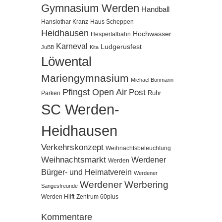
Gymnasium Werden
Handball
Hanslothar Kranz
Haus Scheppen
Heidhausen
Hochwasser
Hespertalbahn
Karneval
Ludgerusfest
JuBB
Kita
Löwental
Mariengymnasium
Michael Bonmann
Pfingst Open Air
Post
Ruhr
Parken
SC Werden-
Heidhausen
Verkehrskonzept
Weihnachtsbeleuchtung
Weihnachtsmarkt
Werdener
Werden
Bürger- und Heimatverein
Werdener
Werdener Werbering
Sangesfreunde
Werden Hilft
Zentrum 60plus
Kommentare