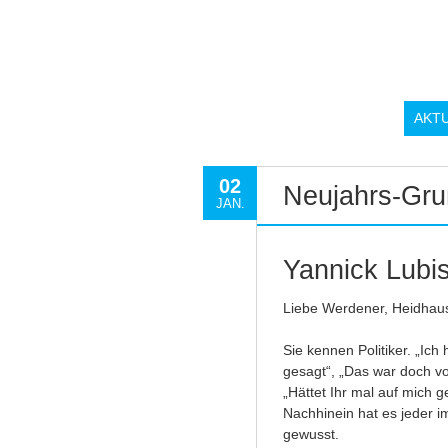
AKT
02
Neujahrs-Gru
JAN.
Yannick Lubis
Liebe Werdener, Heidhaus
Sie kennen Politiker. „Ic
gesagt“, „Das war doch vo
„Hättet Ihr mal auf mich g
Nachhinein hat es jeder 
gewusst.