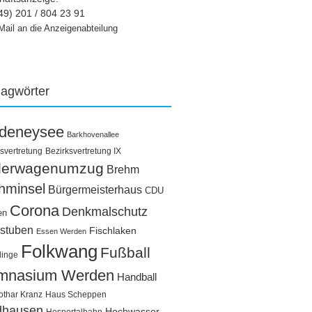
49) 201 / 804 23 91
Mail an die Anzeigenabteilung
lagwörter
ldeneysee
Barkhovenallee
svertretung
Bezirksvertretung IX
llerwagenumzug
Brehm
hminsel
Bürgermeisterhaus
CDU
Corona
Denkmalschutz
en
stuben
Fischlaken
Essen Werden
Folkwang
Fußball
linge
mnasium Werden
Handball
othar Kranz
Haus Scheppen
dhausen
Hochwasser