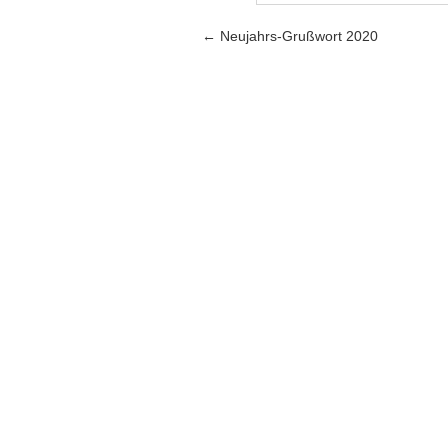
Artikel-Navigation
←
Neujahrs-Grußwort 2020