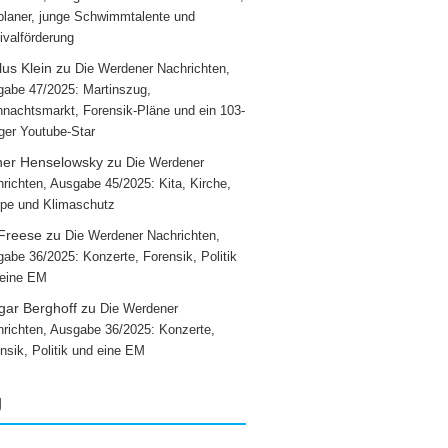
laner, junge Schwimmtalente und
ivalförderung
us Klein
zu
Die Werdener Nachrichten,
abe 47/2025: Martinszug,
nachtsmarkt, Forensik-Pläne und ein 103-
iger Youtube-Star
ner Henselowsky
zu
Die Werdener
richten, Ausgabe 45/2025: Kita, Kirche,
pe und Klimaschutz
 Freese
zu
Die Werdener Nachrichten,
abe 36/2025: Konzerte, Forensik, Politik
 eine EM
gar Berghoff
zu
Die Werdener
richten, Ausgabe 36/2025: Konzerte,
nsik, Politik und eine EM
g