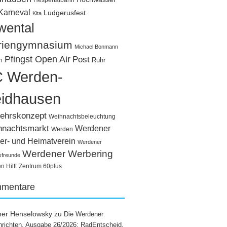
Hespertalbahn
Karneval
Ludgerusfest
Kita
wental
riengymnasium
Michael Bonmann
Pfingst Open Air
Post
Ruhr
n
 Werden-
idhausen
ehrskonzept
Weihnachtsbeleuchtung
hnachtsmarkt
Werdener
Werden
er- und Heimatverein
Werdener
Werdener Werbering
sfreunde
 Hilft
Zentrum 60plus
mentare
ner Henselowsky
zu
Die Werdener
richten, Ausgabe 26/2026: RadEntscheid,