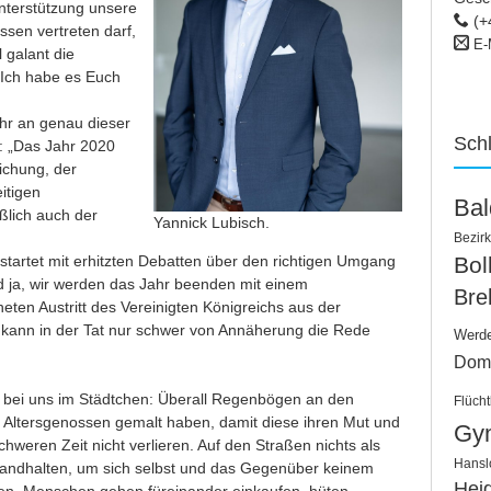
Unterstützung unsere
(+
ssen vertreten darf,
E-
 galant die
„Ich habe es Euch
hr an genau dieser
Sch
t: „Das Jahr 2020
ichung, der
itigen
Ba
ßlich auch der
Yannick Lubisch.
Bezirk
estartet mit erhitzten Debatten über den richtigen Umgang
Bo
 ja, wir werden das Jahr beenden mit einem
Bre
eten Austritt des Vereinigten Königreichs aus der
 kann in der Tat nur schwer von Annäherung die Rede
Werd
Dom
n bei uns im Städtchen: Überall Regenbögen an den
Flücht
n Altersgenossen gemalt haben, damit diese ihren Mut und
Gy
schweren Zeit nicht verlieren. Auf den Straßen nichts als
Hansl
andhalten, um sich selbst und das Gegenüber keinem
Hei