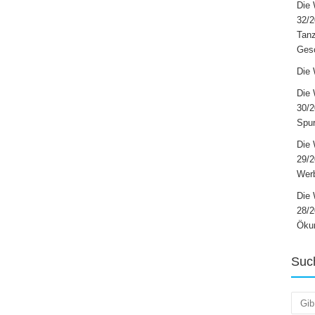
Die 
32/2
Tanz
Ges
Die 
Die 
30/2
Spur
Die 
29/
Werb
Die 
28/2
Öku
Suc
Such