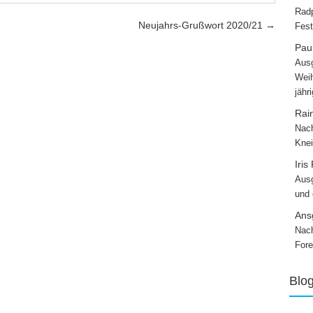
Radp
Neujahrs-Grußwort 2020/21
→
Fest
Paul
Ausg
Weih
jähr
Rai
Nach
Knei
Iris
Ausg
und
Ans
Nach
Fore
Blo