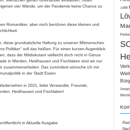
tzen. Menschen gehen füreinander einkaufen, hüten
 eigenen vier Wände, um der Pandemie keine Chance zu
JuBB
Lö
nen Romantiker, aber mich berühren diese kleinen und
Ma
hlichkeit.
Parke
SC
un, diese grundsätzliche Haltung zu unseren Mitmenschen
ns Politiker“ soll das heißen: Für einen kurzen Augenblick
He
, dass der Mitdiskutant vielleicht doch nicht in Gänze
rade in Werden, Heidhausen und Fischlaken sind wir nur
Verk
 wir zusammenarbeiten. Das zumindest wünsche ich mir
Wei
unalpolitik in der Stadt Essen.
Bürg
Wiedersehen in 2021, liebe Verwandte, Freunde,
Sange
erden, Heidhausen und Fischlaken!
Werden
Kom
Rai
eröffentlicht in
Aktuelle Ausgabe
Nach