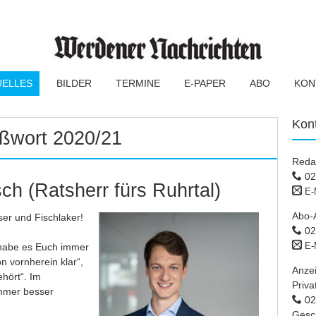
UELLES
BILDER
TERMINE
E-PAPER
ABO
KON
Kon
ßwort 2020/21
Reda
02
ch (Ratsherr fürs Ruhrtal)
E-
Abo-
er und Fischlaker!
02
E-
h habe es Euch immer
n vornherein klar“,
Anze
ehört“. Im
Priva
immer besser
02 
Gesc