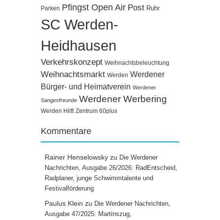
Pfingst Open Air
Post
Ruhr
Parken
SC Werden-
Heidhausen
Verkehrskonzept
Weihnachtsbeleuchtung
Weihnachtsmarkt
Werdener
Werden
Bürger- und Heimatverein
Werdener
Werdener Werbering
Sangesfreunde
Werden Hilft
Zentrum 60plus
Kommentare
Rainer Henselowsky
zu
Die Werdener
Nachrichten, Ausgabe 26/2026: RadEntscheid,
Radplaner, junge Schwimmtalente und
Festivalförderung
Paulus Klein
zu
Die Werdener Nachrichten,
Ausgabe 47/2025: Martinszug,