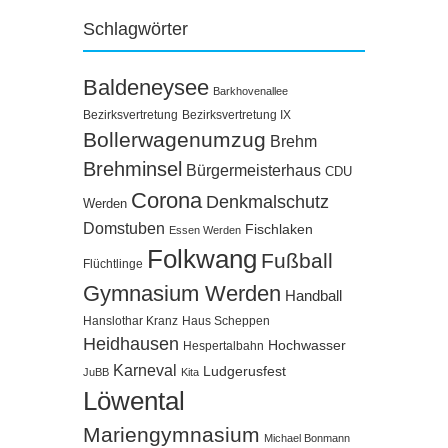
Schlagwörter
Baldeneysee
Barkhovenallee
Bezirksvertretung
Bezirksvertretung IX
Bollerwagenumzug
Brehm
Brehminsel
Bürgermeisterhaus
CDU
Corona
Denkmalschutz
Werden
Domstuben
Fischlaken
Essen Werden
Folkwang
Fußball
Flüchtlinge
Gymnasium Werden
Handball
Hanslothar Kranz
Haus Scheppen
Heidhausen
Hochwasser
Hespertalbahn
Karneval
Ludgerusfest
JuBB
Kita
Löwental
Mariengymnasium
Michael Bonmann