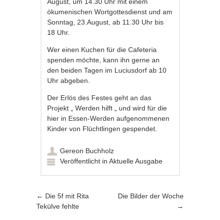
August, um 14.30 Uhr mit einem
ökumenischen Wortgottesdienst und am
Sonntag, 23.August, ab 11.30 Uhr bis
18 Uhr.
Wer einen Kuchen für die Cafeteria
spenden möchte, kann ihn gerne an
den beiden Tagen im Luciusdorf ab 10
Uhr abgeben.
Der Erlös des Festes geht an das
Projekt „ Werden hilft „ und wird für die
hier in Essen-Werden aufgenommenen
Kinder von Flüchtlingen gespendet.
Gereon Buchholz
Veröffentlicht in
Aktuelle Ausgabe
Artikel-Navigation
←
Die 5f mit Rita
Die Bilder der Woche
Tekülve fehlte
→