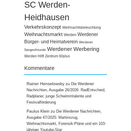
SC Werden-
Heidhausen
Verkehrskonzept
Weihnachtsbeleuchtung
Weihnachtsmarkt
Werdener
Werden
Bürger- und Heimatverein
Werdener
Werdener Werbering
Sangesfreunde
Werden Hilft
Zentrum 60plus
Kommentare
Rainer Henselowsky
zu
Die Werdener
Nachrichten, Ausgabe 26/2026: RadEntscheid,
Radplaner, junge Schwimmtalente und
Festivalförderung
Paulus Klein
zu
Die Werdener Nachrichten,
Ausgabe 47/2025: Martinszug,
Weihnachtsmarkt, Forensik-Pläne und ein 103-
jähriger Youtube-Star