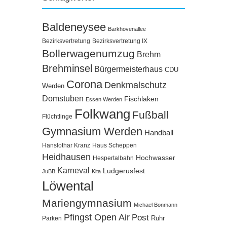
Baldeneysee
Barkhovenallee
Bezirksvertretung
Bezirksvertretung IX
Bollerwagenumzug
Brehm
Brehminsel
Bürgermeisterhaus
CDU
Corona
Denkmalschutz
Werden
Domstuben
Fischlaken
Essen Werden
Folkwang
Fußball
Flüchtlinge
Gymnasium Werden
Handball
Hanslothar Kranz
Haus Scheppen
Heidhausen
Hochwasser
Hespertalbahn
Karneval
Ludgerusfest
JuBB
Kita
Löwental
Mariengymnasium
Michael Bonmann
Pfingst Open Air
Post
Ruhr
Parken