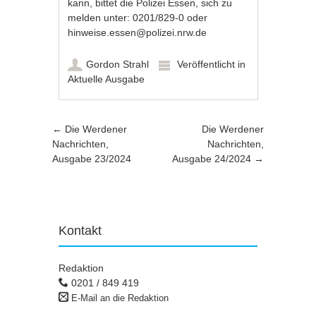
kann, bittet die Polizei Essen, sich zu
melden unter: 0201/829-0 oder
hinweise.essen@polizei.nrw.de
Gordon Strahl
Veröffentlicht in
Aktuelle Ausgabe
Artikel-Navigation
←
Die Werdener
Die Werdener
Nachrichten,
Nachrichten,
Ausgabe 23/2024
Ausgabe 24/2024
→
Kontakt
Redaktion
0201 / 849 419
E-Mail an die Redaktion