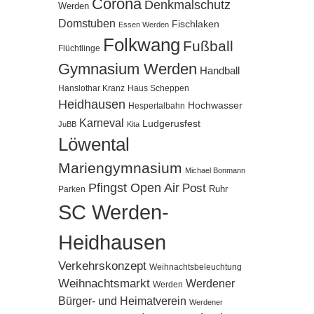
Corona
Denkmalschutz
Werden
Domstuben
Fischlaken
Essen Werden
Folkwang
Fußball
Flüchtlinge
Gymnasium Werden
Handball
Hanslothar Kranz
Haus Scheppen
Heidhausen
Hochwasser
Hespertalbahn
Karneval
Ludgerusfest
JuBB
Kita
Löwental
Mariengymnasium
Michael Bonmann
Pfingst Open Air
Post
Ruhr
Parken
SC Werden-
Heidhausen
Verkehrskonzept
Weihnachtsbeleuchtung
Weihnachtsmarkt
Werdener
Werden
Bürger- und Heimatverein
Werdener