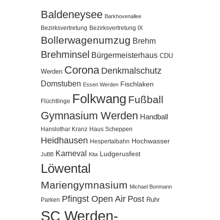
Baldeneysee
Barkhovenallee
Bezirksvertretung
Bezirksvertretung IX
Bollerwagenumzug
Brehm
Brehminsel
Bürgermeisterhaus
CDU
Corona
Denkmalschutz
Werden
Domstuben
Fischlaken
Essen Werden
Folkwang
Fußball
Flüchtlinge
Gymnasium Werden
Handball
Hanslothar Kranz
Haus Scheppen
Heidhausen
Hochwasser
Hespertalbahn
Karneval
Ludgerusfest
JuBB
Kita
Löwental
Mariengymnasium
Michael Bonmann
Pfingst Open Air
Post
Ruhr
Parken
SC Werden-