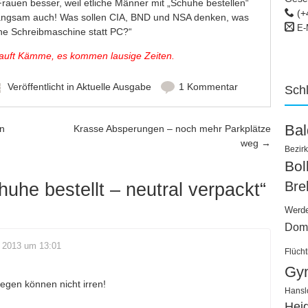
rauen besser, weil etliche Männer mit „Schuhe bestellen“
(+
langsam auch! Was sollen CIA, BND und NSA denken, was
E-
eine Schreibmaschine statt PC?“
kauft Kämme, es kommen lausige Zeiten.
Veröffentlicht in
Aktuelle Ausgabe
1 Kommentar
Sch
Ba
en
Krasse Absperungen – noch mehr Parkplätze
weg
→
Bezirk
Bo
Bre
huhe bestellt – neutral verpackt
“
Werd
Dom
, 2013 um 13:01
Flücht
Gy
liegen können nicht irren!
Hansl
Hei