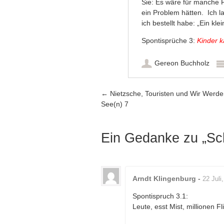
Sie: Es wäre für manche F
ein Problem hätten. Ich 
ich bestellt habe: „Ein kl
Spontisprüche 3:
Kinder 
Gereon Buchholz
Artikel-Navigation
←
Nietzsche, Touristen und Wir Werd
See(n) 7
Ein Gedanke zu „
Sc
Arndt Klingenburg
-
22 Juli
Spontispruch 3.1:
Leute, esst Mist, millionen F