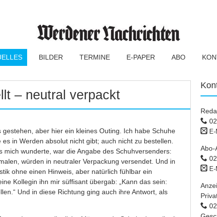
UELLES
BILDER
TERMINE
E-PAPER
ABO
KON
Kon
lt – neutral verpackt
Reda
02
s gestehen, aber hier ein kleines Outing. Ich habe Schuhe
E-
ie es in Werden absolut nicht gibt; auch nicht zu bestellen.
Abo-
as mich wunderte, war die Angabe des Schuhversenders:
02
malen, würden in neutraler Verpackung versendet. Und in
E-
tik ohne einen Hinweis, aber natürlich fühlbar ein
ine Kollegin ihn mir süffisant übergab: „Kann das sein:
Anze
len.“ Und in diese Richtung ging auch ihre Antwort, als
Priva
02 
Gesc