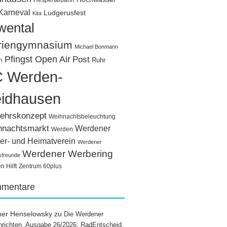
Hespertalbahn
Karneval
Ludgerusfest
Kita
wental
riengymnasium
Michael Bonmann
Pfingst Open Air
Post
Ruhr
n
 Werden-
idhausen
ehrskonzept
Weihnachtsbeleuchtung
hnachtsmarkt
Werdener
Werden
er- und Heimatverein
Werdener
Werdener Werbering
sfreunde
 Hilft
Zentrum 60plus
mentare
ner Henselowsky
zu
Die Werdener
richten, Ausgabe 26/2026: RadEntscheid,