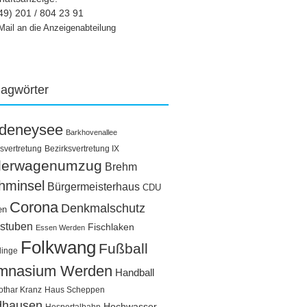
49) 201 / 804 23 91
Mail an die Anzeigenabteilung
lagwörter
ldeneysee
Barkhovenallee
svertretung
Bezirksvertretung IX
llerwagenumzug
Brehm
hminsel
Bürgermeisterhaus
CDU
Corona
Denkmalschutz
en
stuben
Fischlaken
Essen Werden
Folkwang
Fußball
linge
mnasium Werden
Handball
othar Kranz
Haus Scheppen
dhausen
Hochwasser