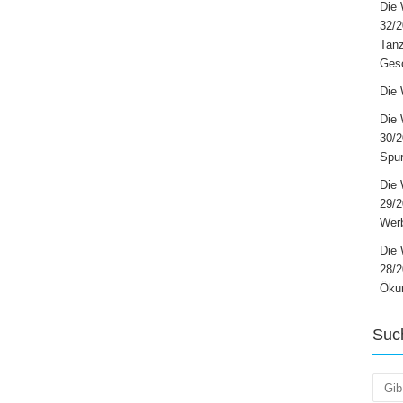
Die 
32/2
Tanz
Ges
Die 
Die 
30/2
Spur
Die 
29/
Werb
Die 
28/2
Öku
Suc
Such