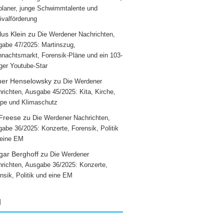
laner, junge Schwimmtalente und
ivalförderung
us Klein
zu
Die Werdener Nachrichten,
abe 47/2025: Martinszug,
nachtsmarkt, Forensik-Pläne und ein 103-
iger Youtube-Star
ner Henselowsky
zu
Die Werdener
richten, Ausgabe 45/2025: Kita, Kirche,
pe und Klimaschutz
 Freese
zu
Die Werdener Nachrichten,
abe 36/2025: Konzerte, Forensik, Politik
 eine EM
gar Berghoff
zu
Die Werdener
richten, Ausgabe 36/2025: Konzerte,
nsik, Politik und eine EM
g