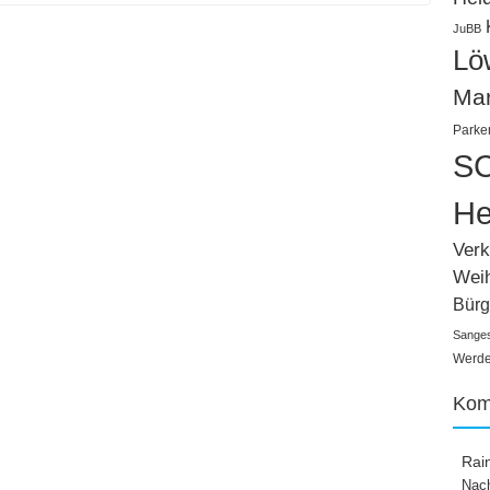
JuBB
Lö
Ma
Parke
SC
He
Verk
Wei
Bürg
Sange
Werden
Kom
Rai
Nach