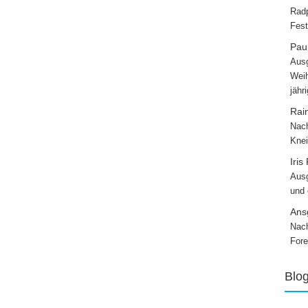
Radp
Fest
Paul
Ausg
Weih
jähr
Rai
Nach
Knei
Iris
Ausg
und
Ans
Nach
Fore
Blo