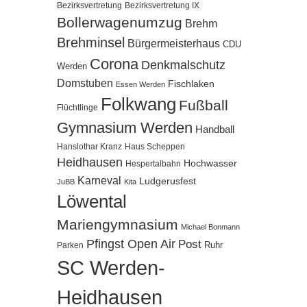
Bezirksvertretung
Bezirksvertretung IX
Bollerwagenumzug
Brehm
Brehminsel
Bürgermeisterhaus
CDU
Corona
Denkmalschutz
Werden
Domstuben
Fischlaken
Essen Werden
Folkwang
Fußball
Flüchtlinge
Gymnasium Werden
Handball
Hanslothar Kranz
Haus Scheppen
Heidhausen
Hochwasser
Hespertalbahn
Karneval
Ludgerusfest
JuBB
Kita
Löwental
Mariengymnasium
Michael Bonmann
Pfingst Open Air
Post
Ruhr
Parken
SC Werden-
Heidhausen