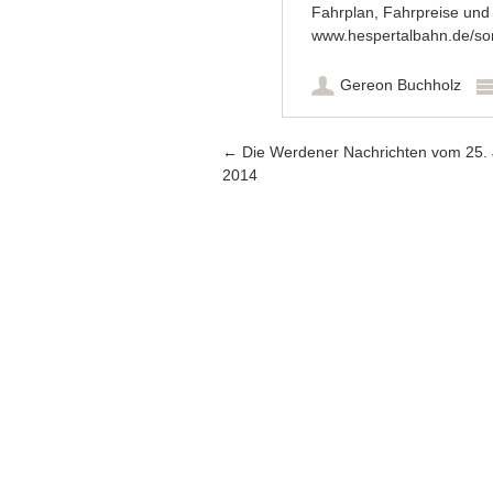
Fahrplan, Fahrpreise und 
www.hespertalbahn.de/s
Gereon Buchholz
Artikel-Navigation
←
Die Werdener Nachrichten vom 25. J
2014