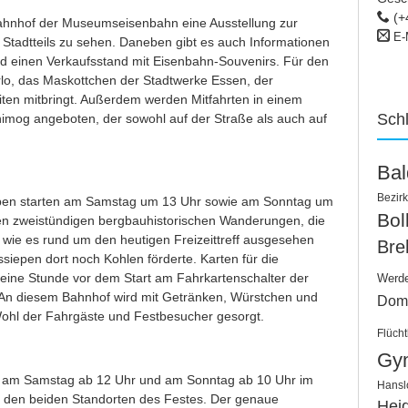
(+
ahnhof der Museumseisenbahn eine Ausstellung zur
E-
Stadtteils zu sehen. Daneben gibt es auch Informationen
 einen Verkaufsstand mit Eisenbahn-Souvenirs. Für den
rlo, das Maskottchen der Stadtwerke Essen, der
iten mitbringt. Außerdem werden Mitfahrten in einem
Sch
imog angeboten, der sowohl auf der Straße als auch auf
Ba
Bezirk
en starten am Samstag um 13 Uhr sowie am Sonntag um
Bo
ten zweistündigen bergbauhistorischen Wanderungen, die
, wie es rund um den heutigen Freizeittreff ausgesehen
Bre
ssiepen dort noch Kohlen förderte. Karten für die
 eine Stunde vor dem Start am Fahrkartenschalter der
Werd
An diesem Bahnhof wird mit Getränken, Würstchen und
Dom
 Wohl der Fahrgäste und Festbesucher gesorgt.
Flücht
Gy
am Samstag ab 12 Uhr und am Sonntag ab 10 Uhr im
Hansl
 den beiden Standorten des Festes. Der genaue
Hei