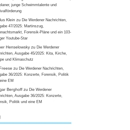
laner, junge Schwimmtalente und
ivalförderung
us Klein
zu
Die Werdener Nachrichten,
abe 47/2025: Martinszug,
nachtsmarkt, Forensik-Pläne und ein 103-
iger Youtube-Star
ner Henselowsky
zu
Die Werdener
richten, Ausgabe 45/2025: Kita, Kirche,
pe und Klimaschutz
 Freese
zu
Die Werdener Nachrichten,
abe 36/2025: Konzerte, Forensik, Politik
 eine EM
gar Berghoff
zu
Die Werdener
richten, Ausgabe 36/2025: Konzerte,
nsik, Politik und eine EM
g