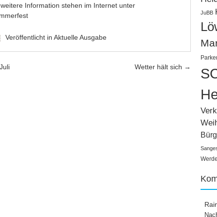
weitere Information stehen im Internet unter
JuBB
ommerfest
Lö
Veröffentlicht in
Aktuelle Ausgabe
Ma
Parke
uli
Wetter hält sich
→
SC
He
Verk
Wei
Bürg
Sange
Werden
Kom
Rai
Nach