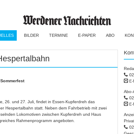
UELLES
BILDER
TERMINE
E-PAPER
ABO
KON
Kon
Hespertalbahn
Reda
02
 Sommerfest
E-
Abo-
02
, 26. und 27. Juli, findet in Essen-Kupferdreh das
E-
der Hespertalbahn statt. Neben dem Fahrbetrieb mit zwei
elnden Lokomotiven zwischen Kupferdreh und Haus
Anze
ngreiches Rahmenprogramm angeboten.
Priva
02 
Gesc