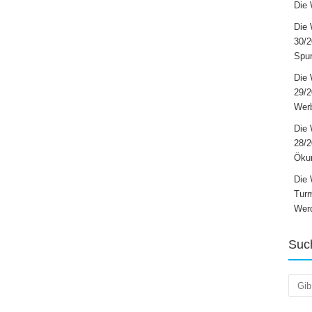
Die 
Die 
30/2
Spur
Die 
29/
Werb
Die 
28/2
Öku
Die 
Turm
Wer
Suc
Such