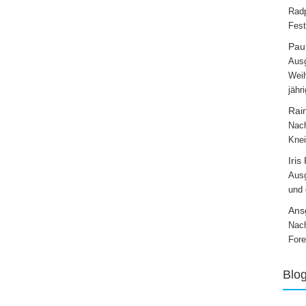
Radp
Fest
Paul
Ausg
Weih
jähr
Rai
Nach
Knei
Iris
Ausg
und
Ans
Nach
Fore
Blo