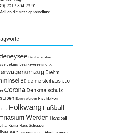
49) 201 / 804 23 91
Mail an die Anzeigenabteilung
lagwörter
ldeneysee
Barkhovenallee
svertretung
Bezirksvertretung IX
llerwagenumzug
Brehm
hminsel
Bürgermeisterhaus
CDU
Corona
Denkmalschutz
en
stuben
Fischlaken
Essen Werden
Folkwang
Fußball
linge
mnasium Werden
Handball
othar Kranz
Haus Scheppen
dhausen
Hochwasser