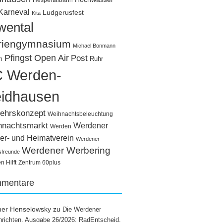
Hespertalbahn
Karneval
Ludgerusfest
Kita
wental
riengymnasium
Michael Bonmann
Pfingst Open Air
Post
Ruhr
n
 Werden-
idhausen
ehrskonzept
Weihnachtsbeleuchtung
hnachtsmarkt
Werdener
Werden
er- und Heimatverein
Werdener
Werdener Werbering
sfreunde
 Hilft
Zentrum 60plus
mentare
ner Henselowsky
zu
Die Werdener
richten, Ausgabe 26/2026: RadEntscheid,