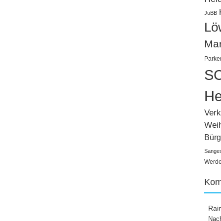
JuBB
Lö
Ma
Parke
SC
He
Verk
Wei
Bürg
Sange
Werden
Kom
Rai
Nach