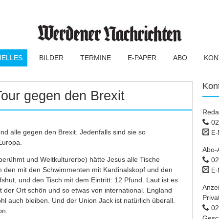
UELLES
BILDER
TERMINE
E-PAPER
ABO
KON
Kon
our gegen den Brexit
Reda
02
nd alle gegen den Brexit. Jedenfalls sind sie so
E-
 Europa.
Abo-
tberühmt und Weltkulturerbe) hätte Jesus alle Tische
02
m den mit den Schwimmenten mit Kardinalskopf und den
E-
hut, und den Tisch mit dem Eintritt: 12 Pfund. Laut ist es
Anze
st der Ort schön und so etwas von international. England
Priva
hl auch bleiben. Und der Union Jack ist natürlich überall.
02 
on.
Gesc