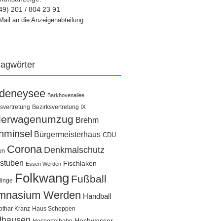
49) 201 / 804 23 91
Mail an die Anzeigenabteilung
lagwörter
ldeneysee
Barkhovenallee
svertretung
Bezirksvertretung IX
llerwagenumzug
Brehm
hminsel
Bürgermeisterhaus
CDU
Corona
Denkmalschutz
en
stuben
Fischlaken
Essen Werden
Folkwang
Fußball
linge
mnasium Werden
Handball
othar Kranz
Haus Scheppen
dhausen
Hochwasser