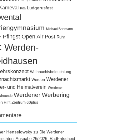
Hespertalbahn
Karneval
Ludgerusfest
Kita
wental
riengymnasium
Michael Bonmann
Pfingst Open Air
Post
Ruhr
n
 Werden-
idhausen
ehrskonzept
Weihnachtsbeleuchtung
hnachtsmarkt
Werdener
Werden
er- und Heimatverein
Werdener
Werdener Werbering
sfreunde
 Hilft
Zentrum 60plus
mentare
ner Henselowsky
zu
Die Werdener
richten, Ausgabe 26/2026: RadEntscheid,