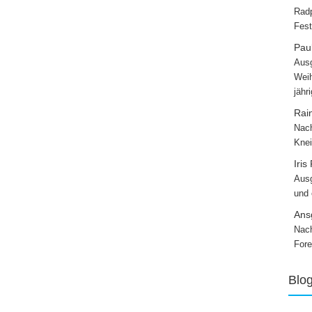
Radp
Fest
Paul
Ausg
Weih
jähr
Rai
Nach
Knei
Iris
Ausg
und
Ans
Nach
Fore
Blo