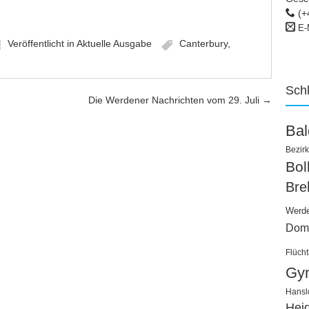
(+
E-
Veröffentlicht in
Aktuelle Ausgabe
Canterbury
,
Sch
Die Werdener Nachrichten vom 29. Juli
→
Ba
Bezirk
Bo
Bre
Werd
Dom
Flücht
Gy
Hansl
Hei