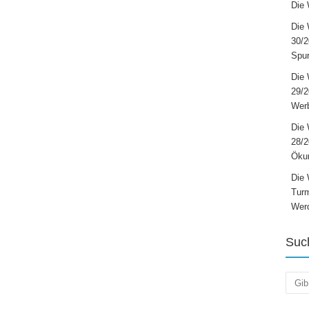
Die 
Die 
30/2
Spur
Die 
29/
Werb
Die 
28/2
Öku
Die 
Turm
Wer
Suc
Such