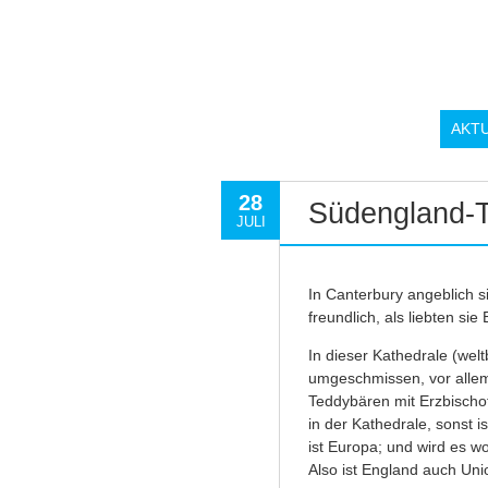
AKT
28
Südengland-T
JULI
In Canterbury angeblich si
freundlich, als liebten sie
In dieser Kathedrale (wel
umgeschmissen, vor alle
Teddybären mit Erzbischofs
in der Kathedrale, sonst i
ist Europa; und wird es wo
Also ist England auch Uni