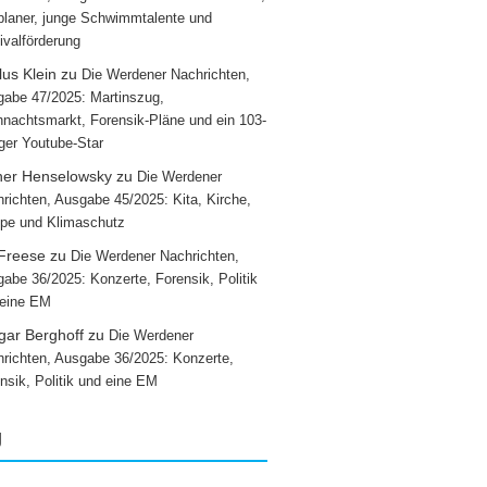
laner, junge Schwimmtalente und
ivalförderung
us Klein
zu
Die Werdener Nachrichten,
abe 47/2025: Martinszug,
nachtsmarkt, Forensik-Pläne und ein 103-
iger Youtube-Star
ner Henselowsky
zu
Die Werdener
richten, Ausgabe 45/2025: Kita, Kirche,
pe und Klimaschutz
 Freese
zu
Die Werdener Nachrichten,
abe 36/2025: Konzerte, Forensik, Politik
 eine EM
gar Berghoff
zu
Die Werdener
richten, Ausgabe 36/2025: Konzerte,
nsik, Politik und eine EM
g