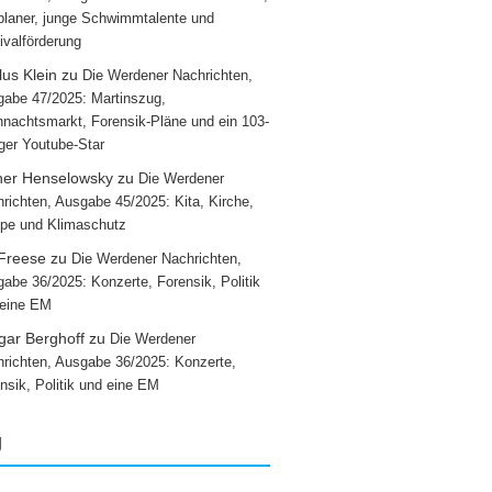
laner, junge Schwimmtalente und
ivalförderung
us Klein
zu
Die Werdener Nachrichten,
abe 47/2025: Martinszug,
nachtsmarkt, Forensik-Pläne und ein 103-
iger Youtube-Star
ner Henselowsky
zu
Die Werdener
richten, Ausgabe 45/2025: Kita, Kirche,
pe und Klimaschutz
 Freese
zu
Die Werdener Nachrichten,
abe 36/2025: Konzerte, Forensik, Politik
 eine EM
gar Berghoff
zu
Die Werdener
richten, Ausgabe 36/2025: Konzerte,
nsik, Politik und eine EM
g