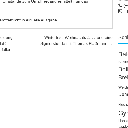
 Umstände zum Unfallhergang ermittelt nun das
(+
E-
eröffentlicht in
Aktuelle Ausgabe
Sch
meldung
Winterfest, Weihnachts-Jazz und eine
dafür,
Signierstunde mit Thomas Plaßmann
→
efallen
Ba
Bezirk
Bo
Bre
Werd
Dom
Flücht
Gy
Hansl
Hei