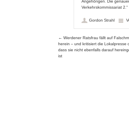
Angehörigen. Die genauen
Verkehrskommissariat 2.“
Gordon Strahl
V
Artikel-Navigation
←
Werdener Ratsfrau fällt auf Falsch
herein – und kritisiert die Lokalpresse 
dass sie nicht ebenfalls darauf hereing
ist