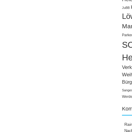
JuBB
Lö
Ma
Parke
SC
He
Verk
Wei
Bürg
Sange
Werden
Kom
Rai
Nach