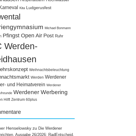
Hespertalbahn
Karneval
Ludgerusfest
Kita
wental
riengymnasium
Michael Bonmann
Pfingst Open Air
Post
Ruhr
n
 Werden-
idhausen
ehrskonzept
Weihnachtsbeleuchtung
hnachtsmarkt
Werdener
Werden
er- und Heimatverein
Werdener
Werdener Werbering
sfreunde
 Hilft
Zentrum 60plus
mentare
ner Henselowsky
zu
Die Werdener
richten, Ausgabe 26/2026: RadEntscheid,