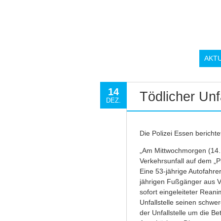
AKT
14
Tödlicher Unf
DEZ.
Die Polizei Essen bericht
„Am Mittwochmorgen (14.
Verkehrsunfall auf dem „P
Eine 53-jährige Autofahre
jährigen Fußgänger aus Ve
sofort eingeleiteter Rea
Unfallstelle seinen schwe
der Unfallstelle um die