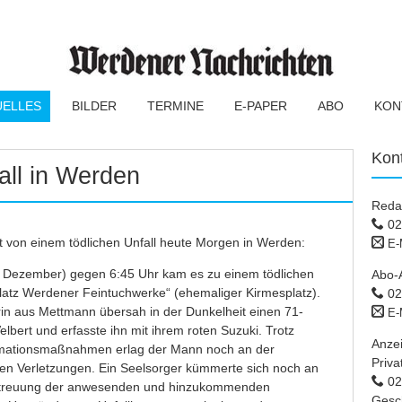
UELLES
BILDER
TERMINE
E-PAPER
ABO
KON
Kon
all in Werden
Reda
02
et von einem tödlichen Unfall heute Morgen in Werden:
E-
 Dezember) gegen 6:45 Uhr kam es zu einem tödlichen
Abo-
latz Werdener Feintuchwerke“ (ehemaliger Kirmesplatz).
02
rin aus Mettmann übersah in der Dunkelheit einen 71-
E-
lbert und erfasste ihn mit ihrem roten Suzuki. Trotz
Anze
nimationsmaßnahmen erlag der Mann noch an der
Priva
ren Verletzungen. Ein Seelsorger kümmerte sich noch an
02 
 Betreuung der anwesenden und hinzukommenden
Gesc