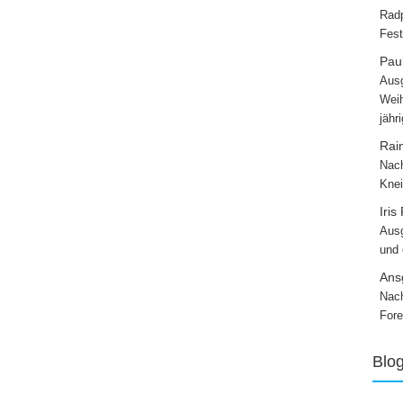
Radp
Fest
Paul
Ausg
Weih
jähr
Rai
Nach
Knei
Iris
Ausg
und
Ans
Nach
Fore
Blo