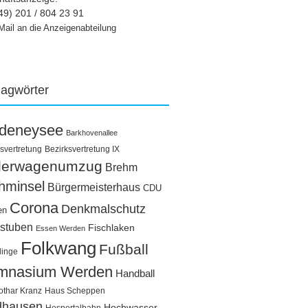
49) 201 / 804 23 91
Mail an die Anzeigenabteilung
lagwörter
ldeneysee
Barkhovenallee
svertretung
Bezirksvertretung IX
llerwagenumzug
Brehm
hminsel
Bürgermeisterhaus
CDU
Corona
Denkmalschutz
en
stuben
Fischlaken
Essen Werden
Folkwang
Fußball
linge
mnasium Werden
Handball
othar Kranz
Haus Scheppen
dhausen
Hochwasser