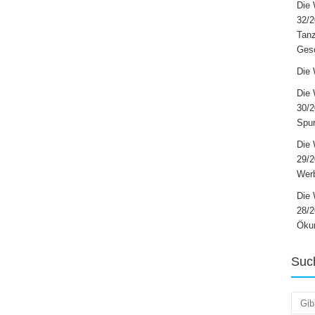
Die 
32/2
Tanz
Ges
Die 
Die 
30/2
Spur
Die 
29/
Werb
Die 
28/2
Öku
Suc
Such