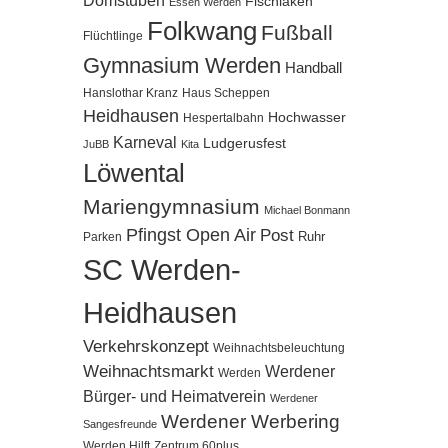
Domstuben
Fischlaken
Essen Werden
Folkwang
Fußball
Flüchtlinge
Gymnasium Werden
Handball
Hanslothar Kranz
Haus Scheppen
Heidhausen
Hochwasser
Hespertalbahn
Karneval
Ludgerusfest
JuBB
Kita
Löwental
Mariengymnasium
Michael Bonmann
Pfingst Open Air
Post
Ruhr
Parken
SC Werden-
Heidhausen
Verkehrskonzept
Weihnachtsbeleuchtung
Weihnachtsmarkt
Werdener
Werden
Bürger- und Heimatverein
Werdener
Werdener Werbering
Sangesfreunde
Werden Hilft
Zentrum 60plus