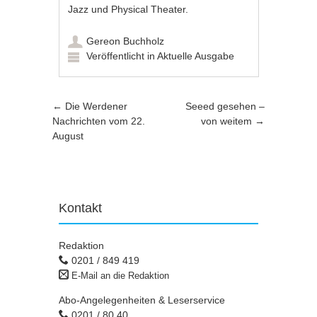
Jazz und Physical Theater.
Gereon Buchholz
Veröffentlicht in
Aktuelle Ausgabe
Artikel-Navigation
←
Die Werdener
Seeed gesehen –
Nachrichten vom 22.
von weitem
→
August
Kontakt
Redaktion
0201 / 849 419
E-Mail an die Redaktion
Abo-Angelegenheiten & Leserservice
0201 / 80 40