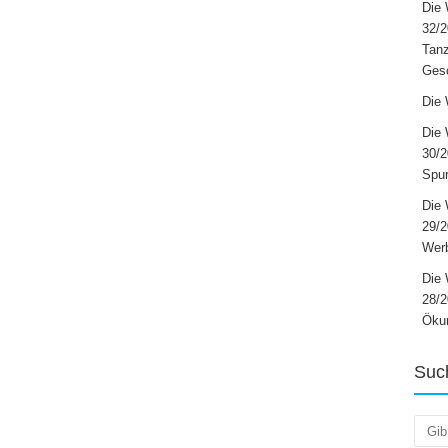
Die 
32/2
Tanz
Ges
Die 
Die 
30/2
Spur
Die 
29/
Werb
Die 
28/2
Öku
Suc
Such