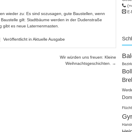
(+
E-
en wieder zu: Es sind sozusagen, gute Baustellen, wenn
e Baustelle gilt: Stadtbäume werden in der Dudenstraße
g gibt es neue Laternenmasten.
Sch
Veröffentlicht in
Aktuelle Ausgabe
Ba
Wir würden uns freuen: Kleine
Weihnachtsgeschichten.
→
Bezirk
Bo
Bre
Werd
Dom
Flücht
Gy
Hansl
Hei