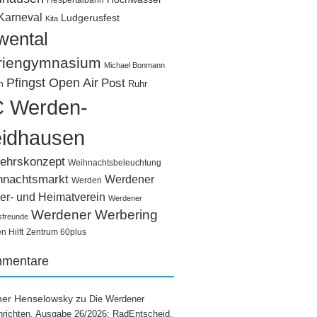
Hespertalbahn
Karneval
Ludgerusfest
Kita
wental
riengymnasium
Michael Bonmann
Pfingst Open Air
Post
Ruhr
n
 Werden-
idhausen
ehrskonzept
Weihnachtsbeleuchtung
hnachtsmarkt
Werdener
Werden
er- und Heimatverein
Werdener
Werdener Werbering
sfreunde
 Hilft
Zentrum 60plus
mentare
ner Henselowsky
zu
Die Werdener
richten, Ausgabe 26/2026: RadEntscheid,