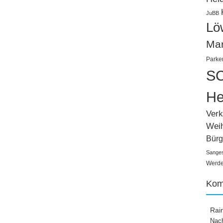
JuBB
Lö
Ma
Parke
SC
He
Verk
Wei
Bürg
Sange
Werden
Kom
Rai
Nach