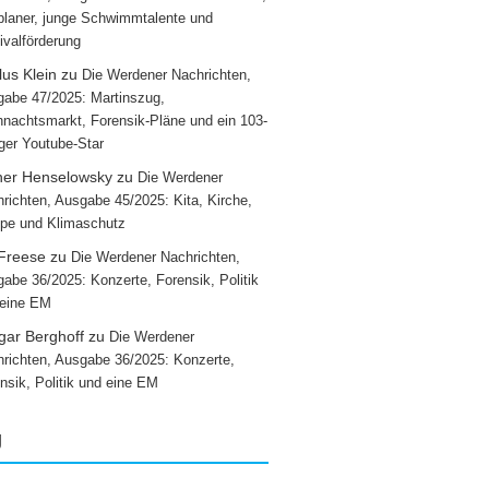
laner, junge Schwimmtalente und
ivalförderung
us Klein
zu
Die Werdener Nachrichten,
abe 47/2025: Martinszug,
nachtsmarkt, Forensik-Pläne und ein 103-
iger Youtube-Star
ner Henselowsky
zu
Die Werdener
richten, Ausgabe 45/2025: Kita, Kirche,
pe und Klimaschutz
 Freese
zu
Die Werdener Nachrichten,
abe 36/2025: Konzerte, Forensik, Politik
 eine EM
gar Berghoff
zu
Die Werdener
richten, Ausgabe 36/2025: Konzerte,
nsik, Politik und eine EM
g