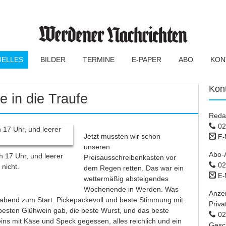
UELLES
BILDER
TERMINE
E-PAPER
ABO
KON
Kon
 in die Traufe
Reda
02
Jetzt mussten wir schon
E-
unseren
Abo-
 17 Uhr, und leerer
Preisausschreibenkasten vor
02
nicht.
dem Regen retten. Das war ein
E-
wettermäßig absteigendes
Wochenende in Werden. Was
Anze
agabend zum Start. Pickepackevoll und beste Stimmung mit
Priva
besten Glühwein gab, die beste Wurst, und das beste
02 
ins mit Käse und Speck gegessen, alles reichlich und ein
Gesc