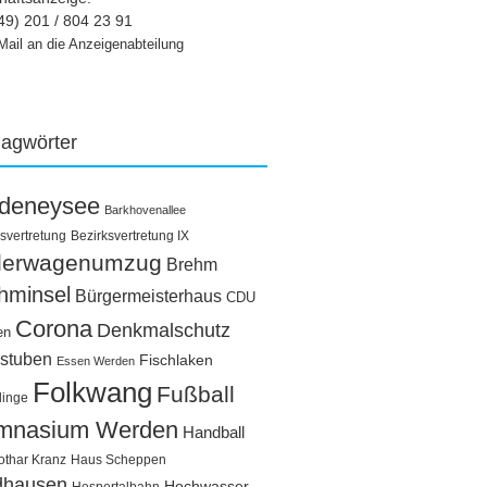
49) 201 / 804 23 91
Mail an die Anzeigenabteilung
lagwörter
ldeneysee
Barkhovenallee
svertretung
Bezirksvertretung IX
llerwagenumzug
Brehm
hminsel
Bürgermeisterhaus
CDU
Corona
Denkmalschutz
en
stuben
Fischlaken
Essen Werden
Folkwang
Fußball
linge
mnasium Werden
Handball
othar Kranz
Haus Scheppen
dhausen
Hochwasser