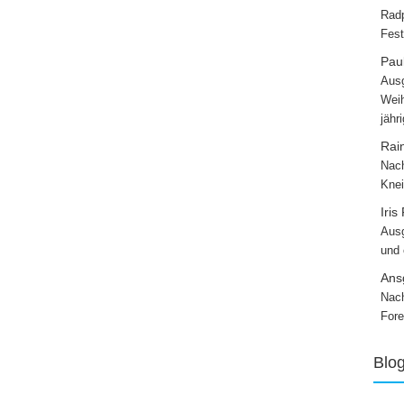
Radp
Fest
Paul
Ausg
Weih
jähr
Rai
Nach
Knei
Iris
Ausg
und
Ans
Nach
Fore
Blo