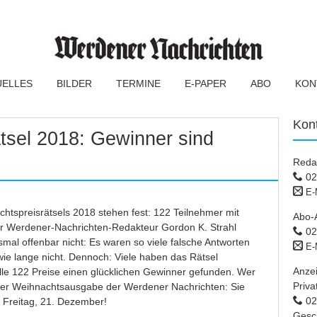
UELLES
BILDER
TERMINE
E-PAPER
ABO
KON
Kon
tsel 2018: Gewinner sind
Reda
02
E-
htspreisrätsels 2018 stehen fest: 122 Teilnehmer mit
Abo-
der Werdener-Nachrichten-Redakteur Gordon K. Strahl
02
smal offenbar nicht: Es waren so viele falsche Antworten
E-
ie lange nicht. Dennoch: Viele haben das Rätsel
Anze
lle 122 Preise einen glücklichen Gewinner gefunden. Wer
Priva
n der Weihnachtsausgabe der Werdener Nachrichten: Sie
02 
Freitag, 21. Dezember!
Gesc