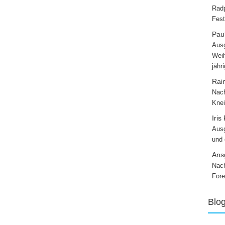
Radp
Fest
Paul
Ausg
Weih
jähr
Rai
Nach
Knei
Iris
Ausg
und
Ans
Nach
Fore
Blo