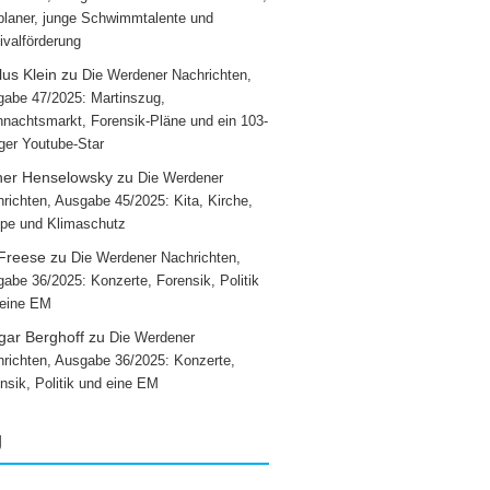
laner, junge Schwimmtalente und
ivalförderung
us Klein
zu
Die Werdener Nachrichten,
abe 47/2025: Martinszug,
nachtsmarkt, Forensik-Pläne und ein 103-
iger Youtube-Star
ner Henselowsky
zu
Die Werdener
richten, Ausgabe 45/2025: Kita, Kirche,
pe und Klimaschutz
 Freese
zu
Die Werdener Nachrichten,
abe 36/2025: Konzerte, Forensik, Politik
 eine EM
gar Berghoff
zu
Die Werdener
richten, Ausgabe 36/2025: Konzerte,
nsik, Politik und eine EM
g