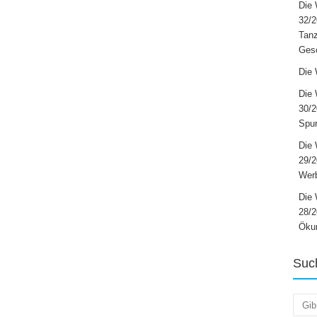
Die 
32/2
Tanz
Ges
Die 
Die 
30/2
Spur
Die 
29/
Werb
Die 
28/2
Öku
Suc
Such