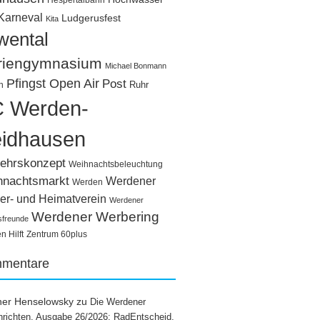
Hespertalbahn
Karneval
Ludgerusfest
Kita
wental
riengymnasium
Michael Bonmann
Pfingst Open Air
Post
Ruhr
n
 Werden-
idhausen
ehrskonzept
Weihnachtsbeleuchtung
hnachtsmarkt
Werdener
Werden
er- und Heimatverein
Werdener
Werdener Werbering
sfreunde
 Hilft
Zentrum 60plus
mentare
ner Henselowsky
zu
Die Werdener
richten, Ausgabe 26/2026: RadEntscheid,