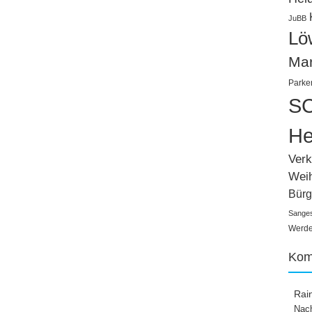
JuBB
Lö
Ma
Parke
SC
He
Verk
Wei
Bürg
Sange
Werden
Kom
Rai
Nach