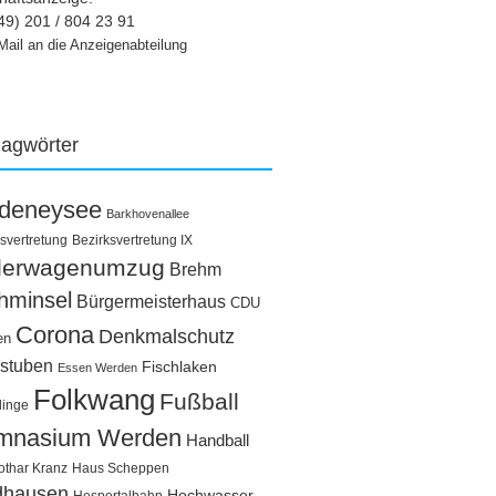
49) 201 / 804 23 91
Mail an die Anzeigenabteilung
lagwörter
ldeneysee
Barkhovenallee
svertretung
Bezirksvertretung IX
llerwagenumzug
Brehm
hminsel
Bürgermeisterhaus
CDU
Corona
Denkmalschutz
en
stuben
Fischlaken
Essen Werden
Folkwang
Fußball
linge
mnasium Werden
Handball
othar Kranz
Haus Scheppen
dhausen
Hochwasser