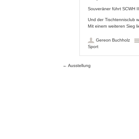
Souveräner führt SCWH III
Und der Tischtennisclub wi
Mit einem weiteren Sieg l
Gereon Buchholz
Sport
Artikel-Navigation
←
Ausstellung