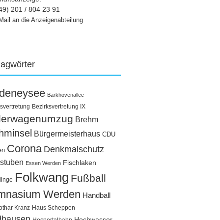
49) 201 / 804 23 91
Mail an die Anzeigenabteilung
lagwörter
ldeneysee
Barkhovenallee
svertretung
Bezirksvertretung IX
llerwagenumzug
Brehm
hminsel
Bürgermeisterhaus
CDU
Corona
Denkmalschutz
en
stuben
Fischlaken
Essen Werden
Folkwang
Fußball
linge
mnasium Werden
Handball
othar Kranz
Haus Scheppen
dhausen
Hochwasser