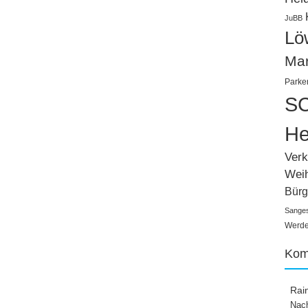
JuBB
Lö
Ma
Parke
SC
He
Verk
Wei
Bürg
Sange
Werden
Kom
Rai
Nach