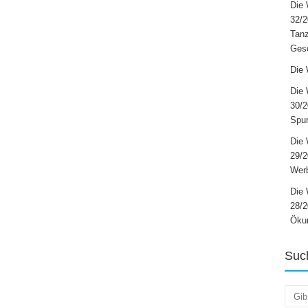
Die 
32/2
Tanz
Ges
Die 
Die 
30/2
Spur
Die 
29/
Werb
Die 
28/2
Öku
Suc
Such