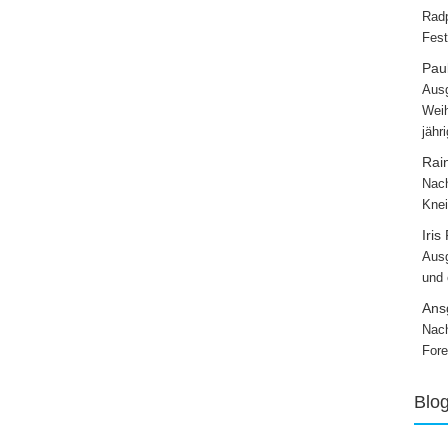
Radp
Fest
Paul
Ausg
Weih
jähr
Rai
Nach
Knei
Iris
Ausg
und
Ans
Nach
Fore
Blo