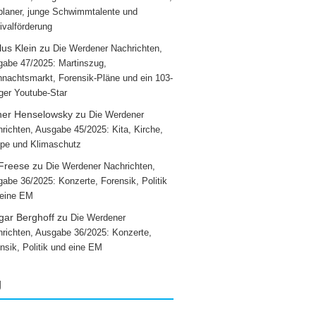
laner, junge Schwimmtalente und
ivalförderung
us Klein
zu
Die Werdener Nachrichten,
abe 47/2025: Martinszug,
nachtsmarkt, Forensik-Pläne und ein 103-
iger Youtube-Star
ner Henselowsky
zu
Die Werdener
richten, Ausgabe 45/2025: Kita, Kirche,
pe und Klimaschutz
 Freese
zu
Die Werdener Nachrichten,
abe 36/2025: Konzerte, Forensik, Politik
 eine EM
gar Berghoff
zu
Die Werdener
richten, Ausgabe 36/2025: Konzerte,
nsik, Politik und eine EM
g