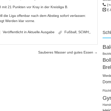
(+
 mit 21 Punkten vor Kray in der Kreisliga B.
E-
ll die Liga offenbar nach dem Abstieg sofort verlassen:
iegt Werden klar vorne.
Veröffentlicht in
Aktuelle Ausgabe
Fußball
,
SCWH;
,
Sch
Ba
Sauberes Wasser und gutes Essen
→
Bezirk
Bo
Bre
Werd
Dom
Flücht
Gy
Hansl
Hei