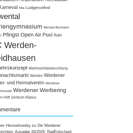
Hespertalbahn
Karneval
Ludgerusfest
Kita
wental
riengymnasium
Michael Bonmann
Pfingst Open Air
Post
Ruhr
n
 Werden-
idhausen
ehrskonzept
Weihnachtsbeleuchtung
hnachtsmarkt
Werdener
Werden
er- und Heimatverein
Werdener
Werdener Werbering
sfreunde
 Hilft
Zentrum 60plus
mentare
ner Henselowsky
zu
Die Werdener
richten, Ausgabe 26/2026: RadEntscheid,