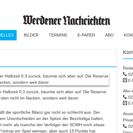
UELLES
BILDER
TERMINE
E-PAPER
ABO
KON
Kon
!
Reda
02
E-
Abo-
r Halbzeit 0:3 zurück, bäumte sich aber auf. Die Reserve
02
Ersten nicht im Nacken, sondern weit davor.
E-
t die sportliche Bilanz gar nicht so schlecht aus. Der
Anze
m Unentschieden an der Spitze der Bezirksliga halten,
Priva
el mehr als manche der Verfolger der SCWH noch etwas
02 
introp ein Spiel weniger, aber auch 19 Punkte hat.
Gesc