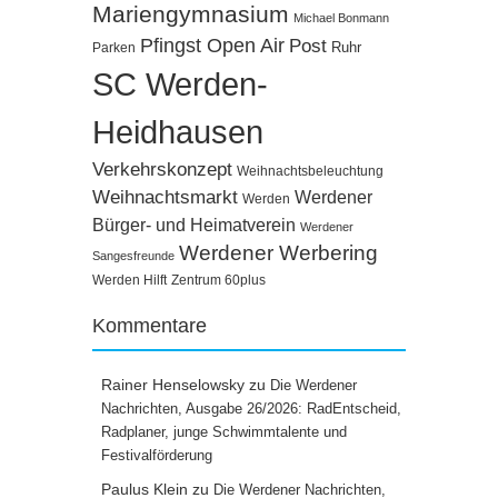
Mariengymnasium
Michael Bonmann
Pfingst Open Air
Post
Ruhr
Parken
SC Werden-
Heidhausen
Verkehrskonzept
Weihnachtsbeleuchtung
Weihnachtsmarkt
Werdener
Werden
Bürger- und Heimatverein
Werdener
Werdener Werbering
Sangesfreunde
Werden Hilft
Zentrum 60plus
Kommentare
Rainer Henselowsky
zu
Die Werdener
Nachrichten, Ausgabe 26/2026: RadEntscheid,
Radplaner, junge Schwimmtalente und
Festivalförderung
Paulus Klein
zu
Die Werdener Nachrichten,