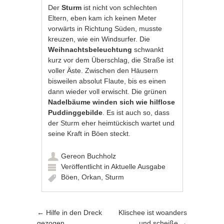
Der
Sturm
ist nicht von schlechten
Eltern, eben kam ich keinen Meter
vorwärts in Richtung Süden, musste
kreuzen, wie ein Windsurfer. Die
Weihnachtsbeleuchtung
schwankt
kurz vor dem Überschlag, die Straße ist
voller Äste. Zwischen den Häusern
bisweilen absolut Flaute, bis es einen
dann wieder voll erwischt. Die grünen
Nadelbäume winden sich wie hilflose
Puddinggebilde
. Es ist auch so, dass
der Sturm eher heimtückisch wartet und
seine Kraft in Böen steckt.
Gereon Buchholz
Veröffentlicht in
Aktuelle Ausgabe
Böen
,
Orkan
,
Sturm
Artikel-Navigation
←
Hilfe in den Dreck
Klischee ist woanders
gezogen
und scheiße
→