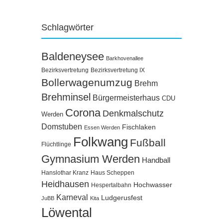
Schlagwörter
Baldeneysee
Barkhovenallee
Bezirksvertretung
Bezirksvertretung IX
Bollerwagenumzug
Brehm
Brehminsel
Bürgermeisterhaus
CDU
Corona
Denkmalschutz
Werden
Domstuben
Fischlaken
Essen Werden
Folkwang
Fußball
Flüchtlinge
Gymnasium Werden
Handball
Hanslothar Kranz
Haus Scheppen
Heidhausen
Hochwasser
Hespertalbahn
Karneval
Ludgerusfest
JuBB
Kita
Löwental