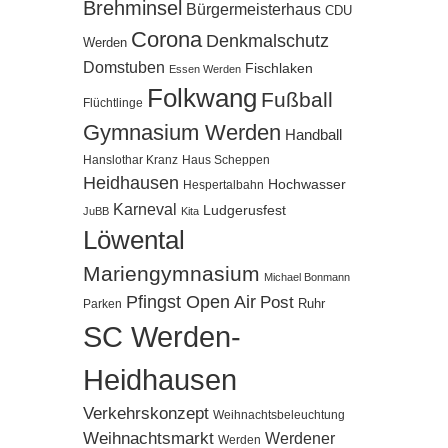
Brehminsel
Bürgermeisterhaus
CDU
Corona
Denkmalschutz
Werden
Domstuben
Fischlaken
Essen Werden
Folkwang
Fußball
Flüchtlinge
Gymnasium Werden
Handball
Hanslothar Kranz
Haus Scheppen
Heidhausen
Hochwasser
Hespertalbahn
Karneval
Ludgerusfest
JuBB
Kita
Löwental
Mariengymnasium
Michael Bonmann
Pfingst Open Air
Post
Ruhr
Parken
SC Werden-
Heidhausen
Verkehrskonzept
Weihnachtsbeleuchtung
Weihnachtsmarkt
Werdener
Werden