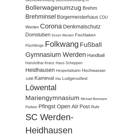
Bezirksvertretung
Bezirksvertretung IX
Bollerwagenumzug
Brehm
Brehminsel
Bürgermeisterhaus
CDU
Corona
Denkmalschutz
Werden
Domstuben
Fischlaken
Essen Werden
Folkwang
Fußball
Flüchtlinge
Gymnasium Werden
Handball
Hanslothar Kranz
Haus Scheppen
Heidhausen
Hochwasser
Hespertalbahn
Karneval
Ludgerusfest
JuBB
Kita
Löwental
Mariengymnasium
Michael Bonmann
Pfingst Open Air
Post
Ruhr
Parken
SC Werden-
Heidhausen