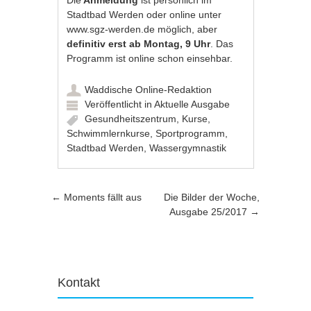
Die
Anmeldung
ist persönlich im
Stadtbad Werden oder online unter
www.sgz-werden.de
möglich, aber
definitiv erst ab Montag, 9 Uhr
. Das
Programm ist online schon einsehbar.
Waddische Online-Redaktion
Veröffentlicht in
Aktuelle Ausgabe
Gesundheitszentrum
,
Kurse
,
Schwimmlernkurse
,
Sportprogramm
,
Stadtbad Werden
,
Wassergymnastik
Artikel-Navigation
←
Moments fällt aus
Die Bilder der Woche,
Ausgabe 25/2017
→
Kontakt