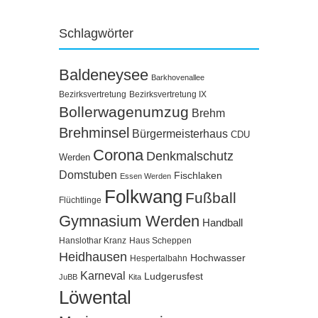
Schlagwörter
Baldeneysee
Barkhovenallee
Bezirksvertretung
Bezirksvertretung IX
Bollerwagenumzug
Brehm
Brehminsel
Bürgermeisterhaus
CDU
Corona
Denkmalschutz
Werden
Domstuben
Fischlaken
Essen Werden
Folkwang
Fußball
Flüchtlinge
Gymnasium Werden
Handball
Hanslothar Kranz
Haus Scheppen
Heidhausen
Hochwasser
Hespertalbahn
Karneval
Ludgerusfest
JuBB
Kita
Löwental