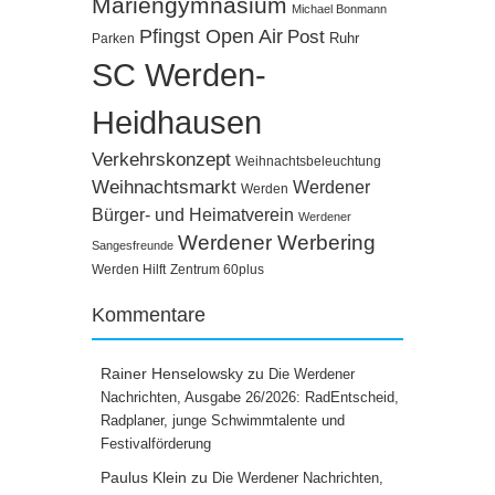
Mariengymnasium
Michael Bonmann
Pfingst Open Air
Post
Ruhr
Parken
SC Werden-
Heidhausen
Verkehrskonzept
Weihnachtsbeleuchtung
Weihnachtsmarkt
Werdener
Werden
Bürger- und Heimatverein
Werdener
Werdener Werbering
Sangesfreunde
Werden Hilft
Zentrum 60plus
Kommentare
Rainer Henselowsky
zu
Die Werdener
Nachrichten, Ausgabe 26/2026: RadEntscheid,
Radplaner, junge Schwimmtalente und
Festivalförderung
Paulus Klein
zu
Die Werdener Nachrichten,