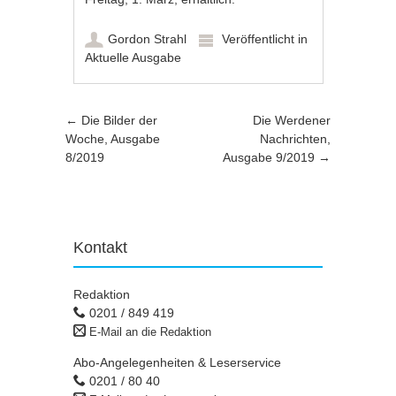
Gordon Strahl
Veröffentlicht in
Aktuelle Ausgabe
Artikel-Navigation
←
Die Bilder der
Die Werdener
Woche, Ausgabe
Nachrichten,
8/2019
Ausgabe 9/2019
→
Kontakt
Redaktion
0201 / 849 419
E-Mail an die Redaktion
Abo-Angelegenheiten & Leserservice
0201 / 80 40