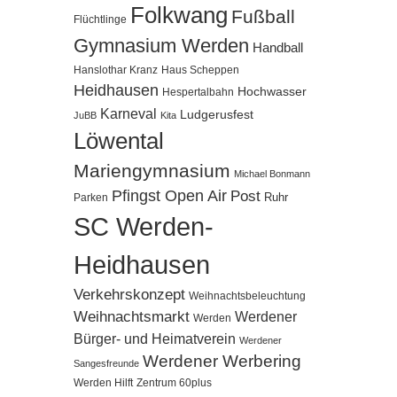
Folkwang
Fußball
Flüchtlinge
Gymnasium Werden
Handball
Hanslothar Kranz
Haus Scheppen
Heidhausen
Hochwasser
Hespertalbahn
Karneval
Ludgerusfest
JuBB
Kita
Löwental
Mariengymnasium
Michael Bonmann
Pfingst Open Air
Post
Ruhr
Parken
SC Werden-
Heidhausen
Verkehrskonzept
Weihnachtsbeleuchtung
Weihnachtsmarkt
Werdener
Werden
Bürger- und Heimatverein
Werdener
Werdener Werbering
Sangesfreunde
Werden Hilft
Zentrum 60plus