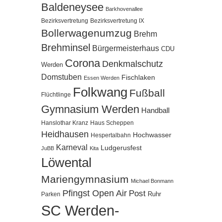
Baldeneysee
Barkhovenallee
Bezirksvertretung
Bezirksvertretung IX
Bollerwagenumzug
Brehm
Brehminsel
Bürgermeisterhaus
CDU
Corona
Denkmalschutz
Werden
Domstuben
Fischlaken
Essen Werden
Folkwang
Fußball
Flüchtlinge
Gymnasium Werden
Handball
Hanslothar Kranz
Haus Scheppen
Heidhausen
Hochwasser
Hespertalbahn
Karneval
Ludgerusfest
JuBB
Kita
Löwental
Mariengymnasium
Michael Bonmann
Pfingst Open Air
Post
Ruhr
Parken
SC Werden-