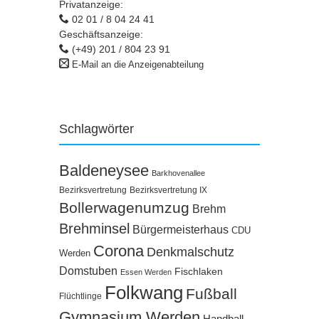
Privatanzeige:
02 01 / 8 04 24 41
Geschäftsanzeige:
(+49) 201 / 804 23 91
E-Mail an die Anzeigenabteilung
Schlagwörter
Baldeneysee
Barkhovenallee
Bezirksvertretung
Bezirksvertretung IX
Bollerwagenumzug
Brehm
Brehminsel
Bürgermeisterhaus
CDU
Corona
Denkmalschutz
Werden
Domstuben
Fischlaken
Essen Werden
Folkwang
Fußball
Flüchtlinge
Gymnasium Werden