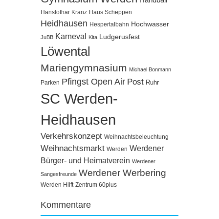
Handball
Hanslothar Kranz
Haus Scheppen
Heidhausen
Hochwasser
Hespertalbahn
Karneval
Ludgerusfest
JuBB
Kita
Löwental
Mariengymnasium
Michael Bonmann
Pfingst Open Air
Post
Ruhr
Parken
SC Werden-
Heidhausen
Verkehrskonzept
Weihnachtsbeleuchtung
Weihnachtsmarkt
Werdener
Werden
Bürger- und Heimatverein
Werdener
Werdener Werbering
Sangesfreunde
Werden Hilft
Zentrum 60plus
Kommentare