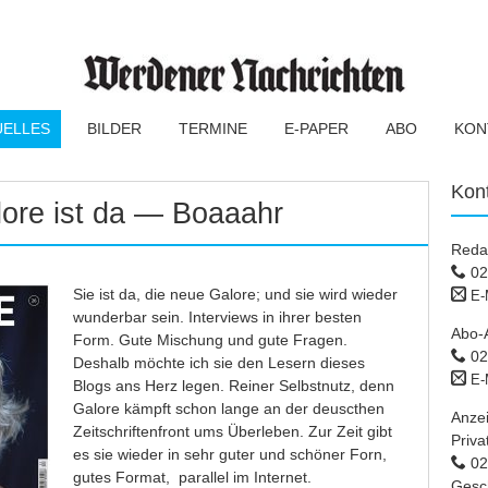
UELLES
BILDER
TERMINE
E-PAPER
ABO
KON
Kon
ore ist da — Boaaahr
Reda
02
Sie ist da, die neue Galore; und sie wird wieder
E-
wunderbar sein. Interviews in ihrer besten
Abo-
Form. Gute Mischung und gute Fragen.
02
Deshalb möchte ich sie den Lesern dieses
E-
Blogs ans Herz legen. Reiner Selbstnutz, denn
Galore kämpft schon lange an der deuscthen
Anze
Zeitschriftenfront ums Überleben. Zur Zeit gibt
Priva
es sie wieder in sehr guter und schöner Forn,
02 
gutes Format, parallel im Internet.
Gesc