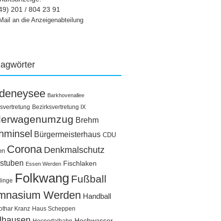
49) 201 / 804 23 91
Mail an die Anzeigenabteilung
lagwörter
ldeneysee
Barkhovenallee
svertretung
Bezirksvertretung IX
llerwagenumzug
Brehm
hminsel
Bürgermeisterhaus
CDU
Corona
Denkmalschutz
en
stuben
Fischlaken
Essen Werden
Folkwang
Fußball
linge
mnasium Werden
Handball
othar Kranz
Haus Scheppen
dhausen
Hochwasser