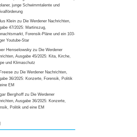
laner, junge Schwimmtalente und
ivalförderung
us Klein
zu
Die Werdener Nachrichten,
abe 47/2025: Martinszug,
nachtsmarkt, Forensik-Pläne und ein 103-
iger Youtube-Star
ner Henselowsky
zu
Die Werdener
richten, Ausgabe 45/2025: Kita, Kirche,
pe und Klimaschutz
 Freese
zu
Die Werdener Nachrichten,
abe 36/2025: Konzerte, Forensik, Politik
 eine EM
gar Berghoff
zu
Die Werdener
richten, Ausgabe 36/2025: Konzerte,
nsik, Politik und eine EM
g