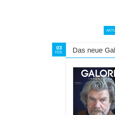
AKT
03
Das neue Gal
FEB.