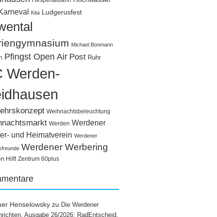
Hespertalbahn
Karneval
Ludgerusfest
Kita
wental
riengymnasium
Michael Bonmann
Pfingst Open Air
Post
Ruhr
n
 Werden-
idhausen
ehrskonzept
Weihnachtsbeleuchtung
hnachtsmarkt
Werdener
Werden
er- und Heimatverein
Werdener
Werdener Werbering
sfreunde
 Hilft
Zentrum 60plus
mentare
ner Henselowsky
zu
Die Werdener
richten, Ausgabe 26/2026: RadEntscheid,