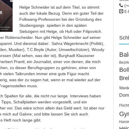
(+
Helge Schneider ist auf dem Titel, so stimmt
E-
auch der lokale Bezug. Denn ein guter Teil der
Folkwang-Professoren bei der Gründung des
Studiengangs spielten in den späten
Siebzigern mit Helge, ob Hufi oder Filipovitch.
Sch
r Rüttenscheider. Nun gibt Helge Schneider auf seiner
espannt. Und diesmal dabei: Sahra Wagenknecht (Politik),
den, Musiker), T.C.Boyle (Autor; Umweltschützer), Woody
Ba
orssen (Mal sehen, was der ist), Burghadt Klaussner
erbert Prantl, ein Journalist, einer von denen, die mich
Bezirk
hen, zu dieser Berufsgruppen zu gehören, einer von
Bo
h vielen Talkrunden immer eine gute Figur macht.
Bre
erig, was der zu sagen hat, wenn er mal wieder auf der
 Fragensstellen muss.
Werd
Dom
h Spalten für alle, die nicht nur lange Interviews haben
ipps, Schallplatten werden vorgestellt, und ein
Flücht
cher vor. Das wäre schon allein das Geld wert. Ist aber nur
Gy
e mich auf Galore; und bitte lassen Sie sich auch
s Heft noch lange gibt.
Hansl
Hei