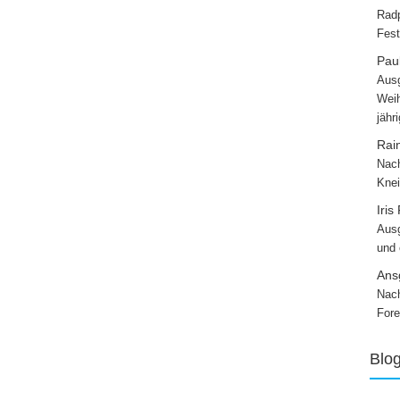
Radp
Fest
Paul
Ausg
Weih
jähr
Rai
Nach
Knei
Iris
Ausg
und
Ans
Nach
Fore
Blo