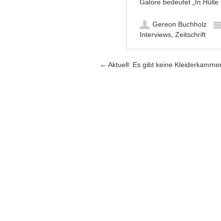
Galore bedeutet „In Hülle 
Gereon Buchholz
Interviews
,
Zeitschrift
Artikel-Navigation
←
Aktuell: Es gibt keine Kleiderkamme