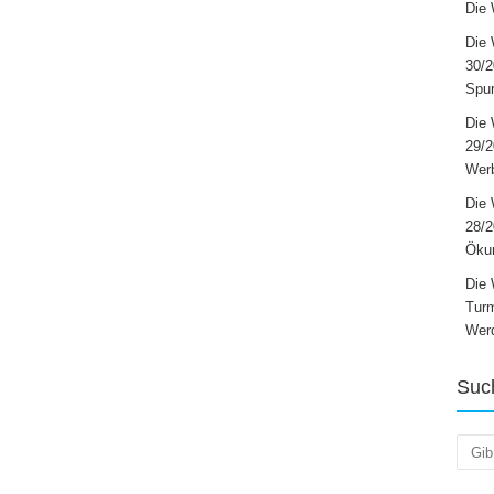
Die 
Die 
30/2
Spur
Die 
29/
Werb
Die 
28/2
Öku
Die 
Turm
Wer
Suc
Such