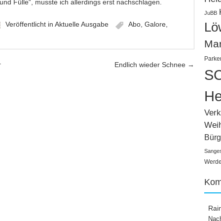
und Fülle“, musste ich allerdings erst nachschlagen.
JuBB
Veröffentlicht in
Aktuelle Ausgabe
Abo
,
Galore
,
Lö
Ma
Parke
r
Endlich wieder Schnee
→
SC
He
Verk
Wei
Bürg
Sange
Werden
Kom
Rai
Nach