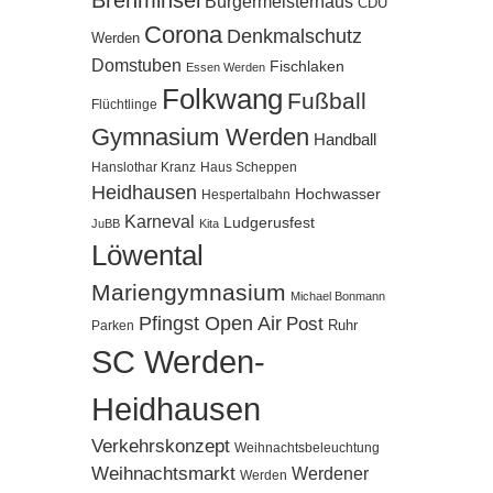
Brehminsel
Bürgermeisterhaus
CDU
Corona
Denkmalschutz
Werden
Domstuben
Fischlaken
Essen Werden
Folkwang
Fußball
Flüchtlinge
Gymnasium Werden
Handball
Hanslothar Kranz
Haus Scheppen
Heidhausen
Hochwasser
Hespertalbahn
Karneval
Ludgerusfest
JuBB
Kita
Löwental
Mariengymnasium
Michael Bonmann
Pfingst Open Air
Post
Ruhr
Parken
SC Werden-
Heidhausen
Verkehrskonzept
Weihnachtsbeleuchtung
Weihnachtsmarkt
Werdener
Werden