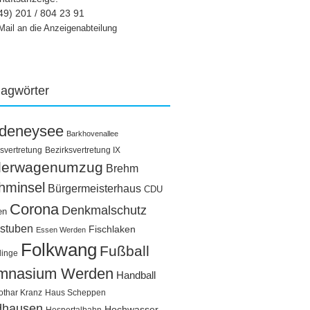
49) 201 / 804 23 91
Mail an die Anzeigenabteilung
lagwörter
ldeneysee
Barkhovenallee
svertretung
Bezirksvertretung IX
llerwagenumzug
Brehm
hminsel
Bürgermeisterhaus
CDU
Corona
Denkmalschutz
en
stuben
Fischlaken
Essen Werden
Folkwang
Fußball
linge
mnasium Werden
Handball
othar Kranz
Haus Scheppen
dhausen
Hochwasser