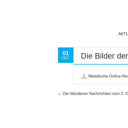
AKT
01
Die Bilder d
OKT.
Waddische Online-Re
Artikel-Navigation
←
Die Werdener Nachrichten vom 2. O