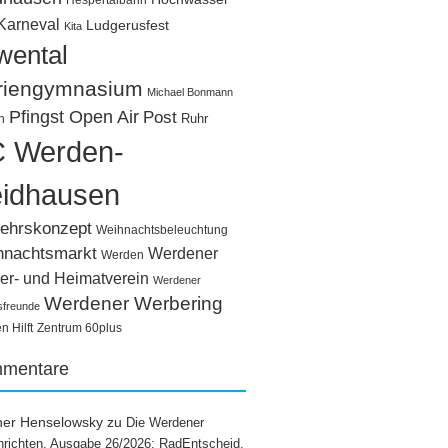
Hespertalbahn
Karneval
Ludgerusfest
Kita
wental
riengymnasium
Michael Bonmann
Pfingst Open Air
Post
Ruhr
n
 Werden-
idhausen
ehrskonzept
Weihnachtsbeleuchtung
hnachtsmarkt
Werdener
Werden
er- und Heimatverein
Werdener
Werdener Werbering
sfreunde
 Hilft
Zentrum 60plus
mentare
ner Henselowsky
zu
Die Werdener
richten, Ausgabe 26/2026: RadEntscheid,