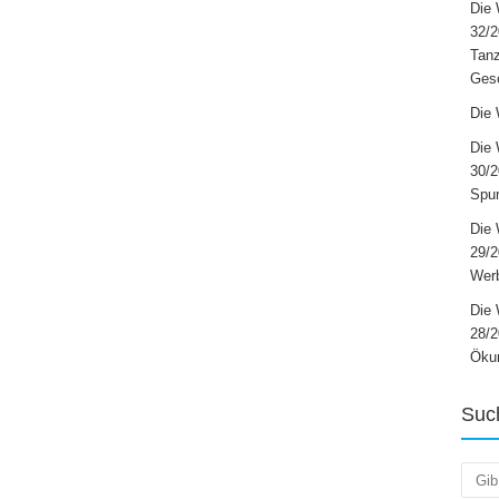
Die 
32/2
Tanz
Ges
Die 
Die 
30/2
Spur
Die 
29/
Werb
Die 
28/2
Öku
Suc
Such