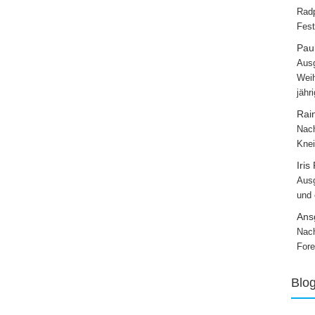
Radp
Fest
Paul
Ausg
Weih
jähr
Rai
Nach
Knei
Iris
Ausg
und
Ans
Nach
Fore
Blo