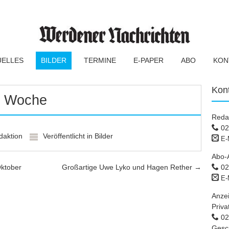
UELLES
BILDER
TERMINE
E-PAPER
ABO
KON
Kon
er Woche
Reda
02
daktion
Veröffentlicht in
Bilder
E-
Abo-
ktober
Großartige Uwe Lyko und Hagen Rether
→
02
E-
Anze
Priva
02 
Gesc