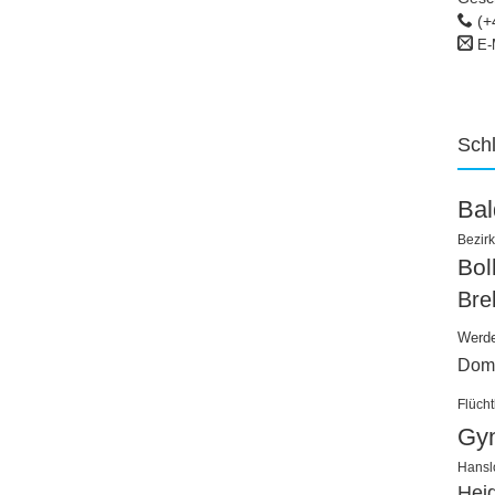
(+
E-
Sch
Ba
Bezirk
Bo
Bre
Werd
Dom
Flücht
Gy
Hansl
Hei