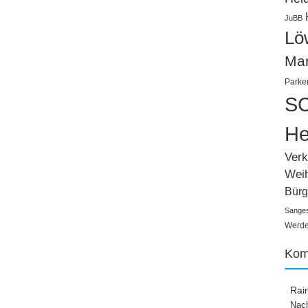
JuBB
Lö
Ma
Parke
SC
He
Verk
Wei
Bürg
Sange
Werden
Kom
Rai
Nach