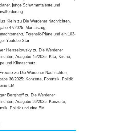
laner, junge Schwimmtalente und
ivalförderung
us Klein
zu
Die Werdener Nachrichten,
abe 47/2025: Martinszug,
nachtsmarkt, Forensik-Pläne und ein 103-
iger Youtube-Star
ner Henselowsky
zu
Die Werdener
richten, Ausgabe 45/2025: Kita, Kirche,
pe und Klimaschutz
 Freese
zu
Die Werdener Nachrichten,
abe 36/2025: Konzerte, Forensik, Politik
 eine EM
gar Berghoff
zu
Die Werdener
richten, Ausgabe 36/2025: Konzerte,
nsik, Politik und eine EM
g