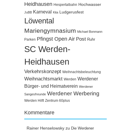
Heidhausen
Hochwasser
Hespertalbahn
Karneval
Ludgerusfest
JuBB
Kita
Löwental
Mariengymnasium
Michael Bonmann
Pfingst Open Air
Post
Ruhr
Parken
SC Werden-
Heidhausen
Verkehrskonzept
Weihnachtsbeleuchtung
Weihnachtsmarkt
Werdener
Werden
Bürger- und Heimatverein
Werdener
Werdener Werbering
Sangesfreunde
Werden Hilft
Zentrum 60plus
Kommentare
Rainer Henselowsky
zu
Die Werdener