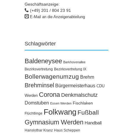
Geschäftsanzeige:
(+49) 201 / 804 23 91
E-Mail an die Anzeigenabteilung
Schlagwörter
Baldeneysee
Barkhovenallee
Bezirksvertretung
Bezirksvertretung IX
Bollerwagenumzug
Brehm
Brehminsel
Bürgermeisterhaus
CDU
Corona
Denkmalschutz
Werden
Domstuben
Fischlaken
Essen Werden
Folkwang
Fußball
Flüchtlinge
Gymnasium Werden
Handball
Hanslothar Kranz
Haus Scheppen