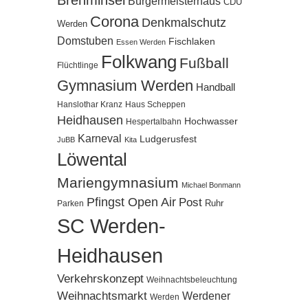
Bürgermeisterhaus
CDU
Corona
Denkmalschutz
Werden
Domstuben
Fischlaken
Essen Werden
Folkwang
Fußball
Flüchtlinge
Gymnasium Werden
Handball
Hanslothar Kranz
Haus Scheppen
Heidhausen
Hochwasser
Hespertalbahn
Karneval
Ludgerusfest
JuBB
Kita
Löwental
Mariengymnasium
Michael Bonmann
Pfingst Open Air
Post
Ruhr
Parken
SC Werden-
Heidhausen
Verkehrskonzept
Weihnachtsbeleuchtung
Weihnachtsmarkt
Werdener
Werden