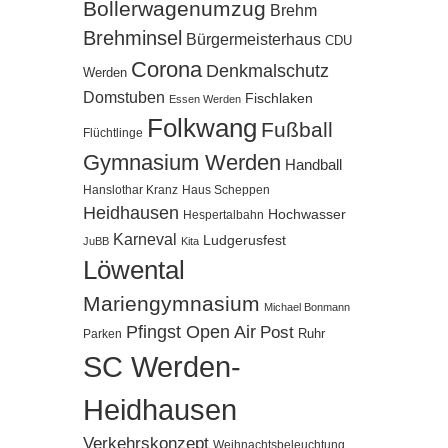
Bollerwagenumzug
Brehm
Brehminsel
Bürgermeisterhaus
CDU
Corona
Denkmalschutz
Werden
Domstuben
Fischlaken
Essen Werden
Folkwang
Fußball
Flüchtlinge
Gymnasium Werden
Handball
Hanslothar Kranz
Haus Scheppen
Heidhausen
Hochwasser
Hespertalbahn
Karneval
Ludgerusfest
JuBB
Kita
Löwental
Mariengymnasium
Michael Bonmann
Pfingst Open Air
Post
Ruhr
Parken
SC Werden-
Heidhausen
Verkehrskonzept
Weihnachtsbeleuchtung