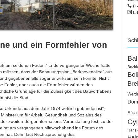
(+
E-
Sch
äne und ein Formfehler von
Ba
nsik am seidenen Faden? Ende vergangener Woche hatte
Bezirk
n müssen, dass der Bebauungsplan „Barkhovenallee“ aus
Bo
 und gegebenenfalls sogar unwirksam sein könnte. Nicht
Bre
iese Fehler, aber auch die Formfehler würden das
htliche Grundlage für die Zulässigkeit des Bauvorhabens
Werd
maßt die Stadt.
Dom
ese Urkunde aus dem Jahr 1974 wirklich gebunden ist“,
Flücht
 Ministerium für Arbeit, Gesundheit und Soziales des
Gy
r zweiten Bürgerinformations-Veranstaltung fest, zu der
beirat am vergangenen Mittwochabend ins Forum des
Hansl
n hat. Denn laut Rechtsprechung des
Hei