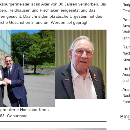
rksbürgermeister ist im Alter von 90 Jahren verstorben. Bis
Radp
erden, Heidhausen und Fischlaken eingesetzt und das
Fest
n gesucht. Das christdemokratische Urgestein hat das
Paul
ftliche Geschehen in und um Werden tief geprägt.
Ausg
Weih
jähr
Rai
Nach
Knei
Iris
Ausg
und
Ans
Nach
Fore
ratulierte Hanslotar Kranz
 83. Geburtstag.
Blo