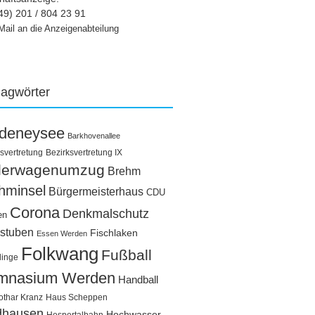
49) 201 / 804 23 91
Mail an die Anzeigenabteilung
lagwörter
ldeneysee
Barkhovenallee
svertretung
Bezirksvertretung IX
llerwagenumzug
Brehm
hminsel
Bürgermeisterhaus
CDU
Corona
Denkmalschutz
en
stuben
Fischlaken
Essen Werden
Folkwang
Fußball
linge
mnasium Werden
Handball
othar Kranz
Haus Scheppen
dhausen
Hochwasser