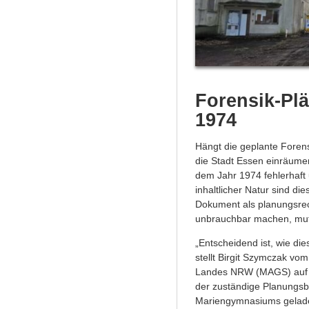
Forensik-Pl
1974
Hängt die geplante Fore
die Stadt Essen einräume
dem Jahr 1974 fehlerhaft
inhaltlicher Natur sind d
Dokument als planungsrec
unbrauchbar machen, mut
„Entscheidend ist, wie di
stellt Birgit Szymczak vom
Landes NRW (MAGS) auf de
der zuständige Planungs
Mariengymnasiums gelade