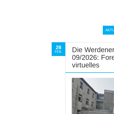
AKT
26
Die Werdener
FEB.
09/2026: Fore
virtuelles