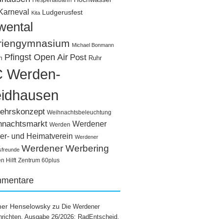
Hespertalbahn
Karneval
Ludgerusfest
Kita
wental
riengymnasium
Michael Bonmann
Pfingst Open Air
Post
Ruhr
n
 Werden-
idhausen
ehrskonzept
Weihnachtsbeleuchtung
hnachtsmarkt
Werdener
Werden
er- und Heimatverein
Werdener
Werdener Werbering
sfreunde
 Hilft
Zentrum 60plus
mentare
ner Henselowsky
zu
Die Werdener
richten, Ausgabe 26/2026: RadEntscheid,