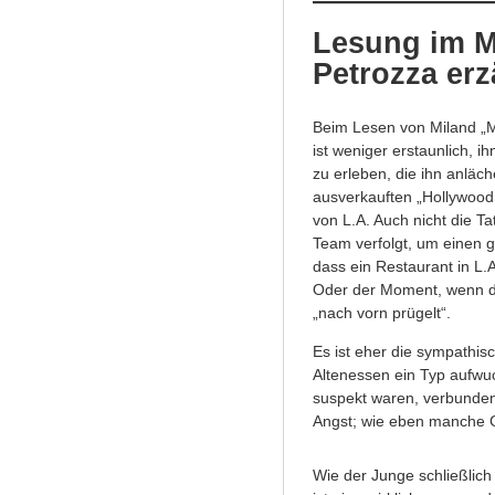
Lesung im M
Petrozza erz
Beim Lesen von Miland „Mi
ist weniger erstaunlich, 
zu erleben, die ihn anläc
ausverkauften „Hollywood
von L.A. Auch nicht die T
Team verfolgt, um einen 
dass ein Restaurant in L.A
Oder der Moment, wenn d
„nach vorn prügelt“.
Es ist eher die sympathis
Altenessen ein Typ aufwuc
suspekt waren, verbunden
Angst; wie eben manche G
Wie der Junge schließlic