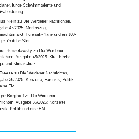
laner, junge Schwimmtalente und
ivalförderung
us Klein
zu
Die Werdener Nachrichten,
abe 47/2025: Martinszug,
nachtsmarkt, Forensik-Pläne und ein 103-
iger Youtube-Star
ner Henselowsky
zu
Die Werdener
richten, Ausgabe 45/2025: Kita, Kirche,
pe und Klimaschutz
 Freese
zu
Die Werdener Nachrichten,
abe 36/2025: Konzerte, Forensik, Politik
 eine EM
gar Berghoff
zu
Die Werdener
richten, Ausgabe 36/2025: Konzerte,
nsik, Politik und eine EM
g