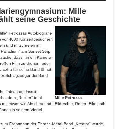
ariengymnasium: Mille
ählt seine Geschichte
lle“ Petrozzas Autobiografie
ihn vor 4000 Konzertbesuchern
heln und mitschreien im
 Palladium“ am Sunset Strip
atsache, dass ihn ein Kamera-
großen Film zu drehen, oder
. extra für seine Band öffnet.
er Schlagzeuger die Band
che Tatsache, dass in
Mille Petrozza
hs, dem „Rocker“ total
Bildrechte: Robert Eikelpoth
 mit etwas wie Abscheu und
angs in seinem Viertel.
h zum Frontmann der Thrash-Metal-Band „Kreator“ wurde,