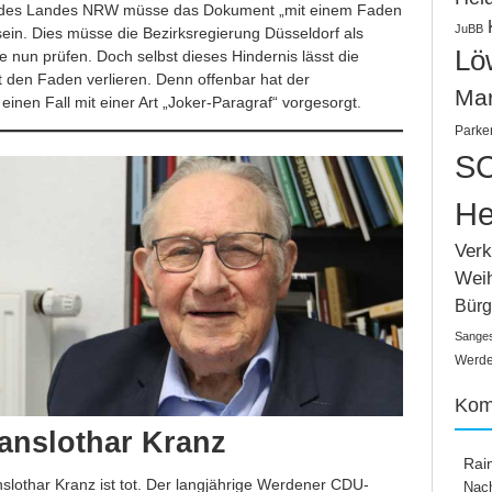
 des Landes NRW müsse das Dokument „mit einem Faden
JuBB
ein. Dies müsse die Bezirksregierung Düsseldorf als
Lö
un prüfen. Doch selbst dieses Hindernis lässt die
t den Faden verlieren. Denn offenbar hat der
Ma
inen Fall mit einer Art „Joker-Paragraf“ vorgesorgt.
Parke
SC
He
Verk
Wei
Bürg
Sange
Werden
Kom
anslothar Kranz
Rai
lothar Kranz ist tot. Der langjährige Werdener CDU-
Nach