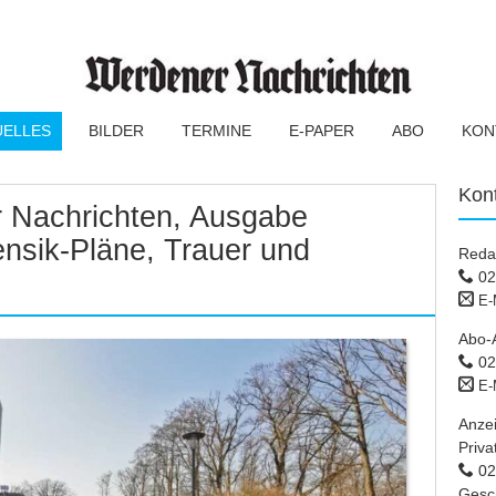
UELLES
BILDER
TERMINE
E-PAPER
ABO
KON
Kon
 Nachrichten, Ausgabe
nsik-Pläne, Trauer und
Reda
02
E-
Abo-
02
E-
Anze
Priva
02 
Gesc