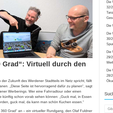
Die 
32/2
Tanz
Ges
Die 
Die 
30/2
Spur
Die 
29/
Grad“: Virtuell durch den
Werb
Die 
28/2
er Zukunft des Werdener Stadtteils im Netz spricht, fällt
Öku
anen. „Diese Seite ist hervorragend dafür zu planen“, sagt
ener Werberings. Wer eine Fahrradtour oder einen
Suc
lle künftig schon vorab sehen können: „Guck mal, in Essen
erden, guck mal, da kann man schön Kuchen essen.“
Such
360 Grad“ an – ein virtueller Rundgang, den Olaf Fuldner