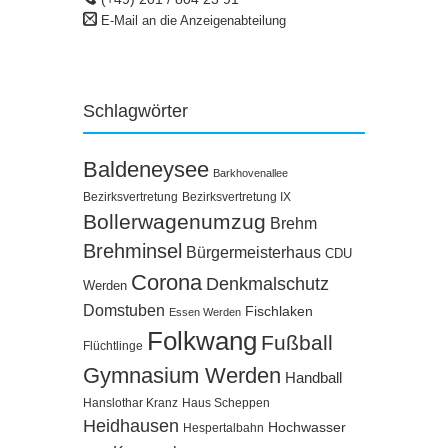
E-Mail an die Anzeigenabteilung
Schlagwörter
Baldeneysee
Barkhovenallee
Bezirksvertretung
Bezirksvertretung IX
Bollerwagenumzug
Brehm
Brehminsel
Bürgermeisterhaus
CDU
Corona
Denkmalschutz
Werden
Domstuben
Fischlaken
Essen Werden
Folkwang
Fußball
Flüchtlinge
Gymnasium Werden
Handball
Hanslothar Kranz
Haus Scheppen
Heidhausen
Hochwasser
Hespertalbahn