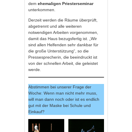
dem
ehemaligen Priesterseminar
unterkommen.
Derzeit werden die Räume überprüft,
abgetrennt und alle weiteren
notwendigen Arbeiten vorgenommen,
damit das Haus bezugsfertig ist. „Wir
sind allen Helfenden sehr dankbar für
die große Unterstützung“, so die
Pressesprecherin, die beeindruckt ist
von der schnellen Arbeit, die geleistet
werde.
Abstimmen bei unserer Frage der
Woche: Wenn man nicht mehr muss,
will man dann noch oder ist es endlich
gut mit der Maske bei Schule und
Einkauf?