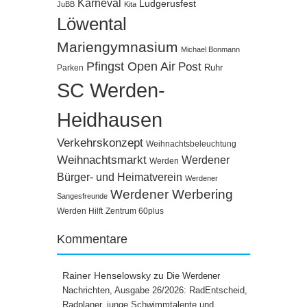
Karneval
Ludgerusfest
JuBB
Kita
Löwental
Mariengymnasium
Michael Bonmann
Pfingst Open Air
Post
Ruhr
Parken
SC Werden-
Heidhausen
Verkehrskonzept
Weihnachtsbeleuchtung
Weihnachtsmarkt
Werdener
Werden
Bürger- und Heimatverein
Werdener
Werdener Werbering
Sangesfreunde
Werden Hilft
Zentrum 60plus
Kommentare
Rainer Henselowsky
zu
Die Werdener
Nachrichten, Ausgabe 26/2026: RadEntscheid,
Radplaner, junge Schwimmtalente und