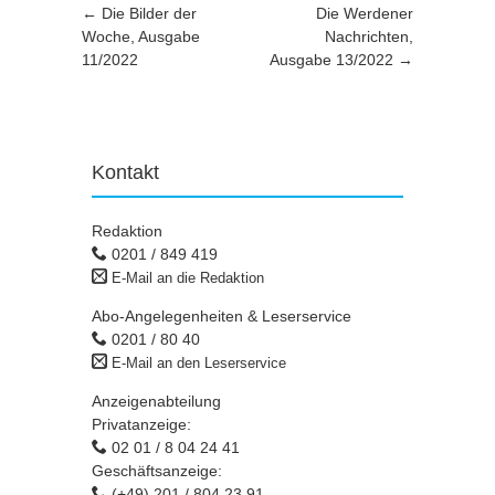
Artikel-Navigation
←
Die Bilder der
Die Werdener
Woche, Ausgabe
Nachrichten,
11/2022
Ausgabe 13/2022
→
Kontakt
Redaktion
0201 / 849 419
E-Mail an die Redaktion
Abo-Angelegenheiten & Leserservice
0201 / 80 40
E-Mail an den Leserservice
Anzeigenabteilung
Privatanzeige:
02 01 / 8 04 24 41
Geschäftsanzeige:
(+49) 201 / 804 23 91