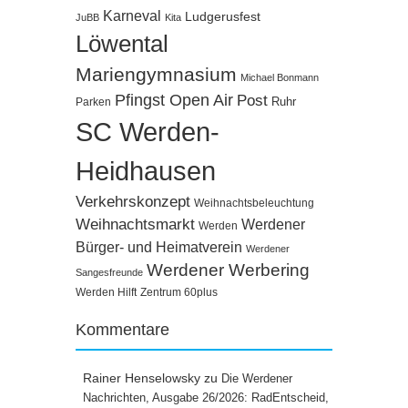
Karneval
Ludgerusfest
JuBB
Kita
Löwental
Mariengymnasium
Michael Bonmann
Pfingst Open Air
Post
Ruhr
Parken
SC Werden-
Heidhausen
Verkehrskonzept
Weihnachtsbeleuchtung
Weihnachtsmarkt
Werdener
Werden
Bürger- und Heimatverein
Werdener
Werdener Werbering
Sangesfreunde
Werden Hilft
Zentrum 60plus
Kommentare
Rainer Henselowsky
zu
Die Werdener
Nachrichten, Ausgabe 26/2026: RadEntscheid,