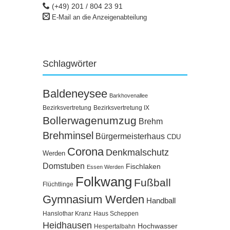
(+49) 201 / 804 23 91
E-Mail an die Anzeigenabteilung
Schlagwörter
Baldeneysee
Barkhovenallee
Bezirksvertretung
Bezirksvertretung IX
Bollerwagenumzug
Brehm
Brehminsel
Bürgermeisterhaus
CDU
Corona
Denkmalschutz
Werden
Domstuben
Fischlaken
Essen Werden
Folkwang
Fußball
Flüchtlinge
Gymnasium Werden
Handball
Hanslothar Kranz
Haus Scheppen
Heidhausen
Hochwasser
Hespertalbahn