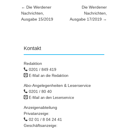
Artikel-Navigation
←
Die Werdener
Die Werdener
Nachrichten,
Nachrichten,
Ausgabe 15/2019
Ausgabe 17/2019
→
Kontakt
Redaktion
0201 / 849 419
E-Mail an die Redaktion
Abo-Angelegenheiten & Leserservice
0201 / 80 40
E-Mail an den Leserservice
Anzeigenabteilung
Privatanzeige:
02 01 / 8 04 24 41
Geschäftsanzeige: