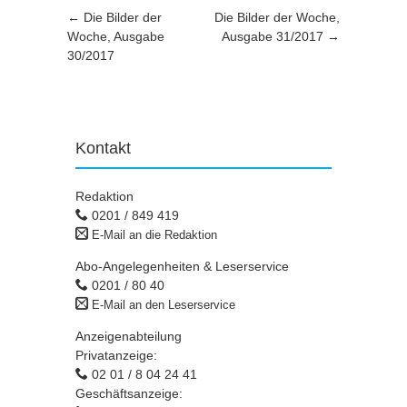
Artikel-Navigation
←
Die Bilder der
Die Bilder der Woche,
Woche, Ausgabe
Ausgabe 31/2017
→
30/2017
Kontakt
Redaktion
0201 / 849 419
E-Mail an die Redaktion
Abo-Angelegenheiten & Leserservice
0201 / 80 40
E-Mail an den Leserservice
Anzeigenabteilung
Privatanzeige:
02 01 / 8 04 24 41
Geschäftsanzeige: