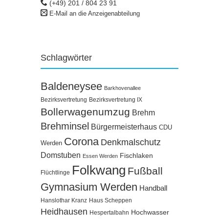
(+49) 201 / 804 23 91
E-Mail an die Anzeigenabteilung
Schlagwörter
Baldeneysee
Barkhovenallee
Bezirksvertretung
Bezirksvertretung IX
Bollerwagenumzug
Brehm
Brehminsel
Bürgermeisterhaus
CDU
Corona
Denkmalschutz
Werden
Domstuben
Fischlaken
Essen Werden
Folkwang
Fußball
Flüchtlinge
Gymnasium Werden
Handball
Hanslothar Kranz
Haus Scheppen
Heidhausen
Hochwasser
Hespertalbahn