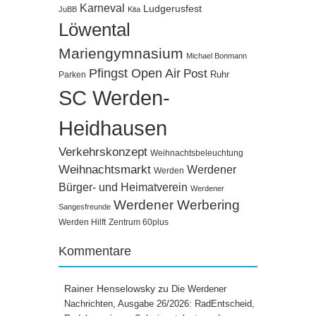
Karneval
Ludgerusfest
JuBB
Kita
Löwental
Mariengymnasium
Michael Bonmann
Pfingst Open Air
Post
Ruhr
Parken
SC Werden-
Heidhausen
Verkehrskonzept
Weihnachtsbeleuchtung
Weihnachtsmarkt
Werdener
Werden
Bürger- und Heimatverein
Werdener
Werdener Werbering
Sangesfreunde
Werden Hilft
Zentrum 60plus
Kommentare
Rainer Henselowsky
zu
Die Werdener
Nachrichten, Ausgabe 26/2026: RadEntscheid,