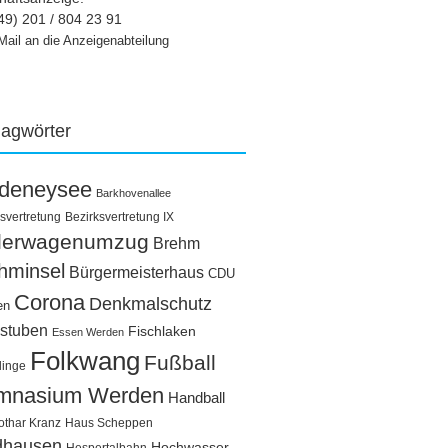
49) 201 / 804 23 91
Mail an die Anzeigenabteilung
lagwörter
ldeneysee
Barkhovenallee
svertretung
Bezirksvertretung IX
llerwagenumzug
Brehm
hminsel
Bürgermeisterhaus
CDU
Corona
Denkmalschutz
en
stuben
Fischlaken
Essen Werden
Folkwang
Fußball
linge
mnasium Werden
Handball
othar Kranz
Haus Scheppen
dhausen
Hochwasser