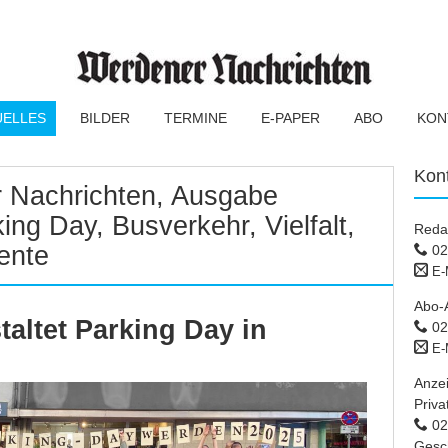
UELLES
BILDER
TERMINE
E-PAPER
ABO
KON
Kon
 Nachrichten, Ausgabe
ing Day, Busverkehr, Vielfalt,
Reda
ente
02
E-
Abo-
staltet Parking Day in
02
E-
Anze
Priva
02 
Gesc