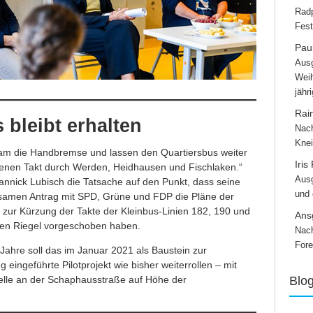
Radp
Fest
Paul
Ausg
Weih
jähr
Rai
 bleibt erhalten
Nach
Knei
am die Handbremse und lassen den Quartiersbus weiter
Iris
enen Takt durch Werden, Heidhausen und Fischlaken.“
Ausg
nnick Lubisch die Tatsache auf den Punkt, dass seine
und
samen Antrag mit SPD, Grüne und FDP die Pläne der
zur Kürzung der Takte der Kleinbus-Linien 182, 190 und
Ans
nen Riegel vorgeschoben haben.
Nach
Fore
Jahre soll das im Januar 2021 als Baustein zur
eingeführte Pilotprojekt wie bisher weiterrollen – mit
telle an der Schaphausstraße auf Höhe der
Blo