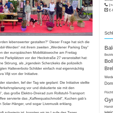
(+
E-
Sch
den lebenswerter gestalten?“ Dieser Frage hat sich die
Ba
mobil-Werden“ mit ihrem zweiten „Werdener Parking Day“
en der europäischen Mobilitätswoche am Freitag
Bezirk
i Parkplätzen vor der Heckstraße 27 veranstaltet hat:
Bo
 Störung, als „irgendein Scherzkeks die polizeilich
Bre
ten Halteverbots-Schilder einfach mal eigenmächtig
a Vlijt von der Initiative.
Werd
 standen, lief der Tag wie geplant: Die Initiative stellte
Dom
 Verkehrsplanung vor und diskutierte sie mit den
Flücht
i“, das große Elektro-Dreirad zum Rollstuhl-Transport
fee servierte das „Kaffeequatschmobil“, Kuchen gab’s
Gy
n Solar-Hänger, und sogar Livemusik erklang.
Hansl
Hei
 oft schwierig ist, konnten wir im Laufe des Tages