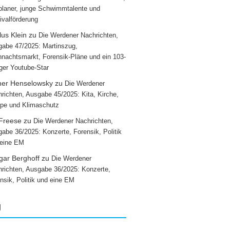
laner, junge Schwimmtalente und
ivalförderung
us Klein
zu
Die Werdener Nachrichten,
abe 47/2025: Martinszug,
nachtsmarkt, Forensik-Pläne und ein 103-
iger Youtube-Star
ner Henselowsky
zu
Die Werdener
richten, Ausgabe 45/2025: Kita, Kirche,
pe und Klimaschutz
 Freese
zu
Die Werdener Nachrichten,
abe 36/2025: Konzerte, Forensik, Politik
 eine EM
gar Berghoff
zu
Die Werdener
richten, Ausgabe 36/2025: Konzerte,
nsik, Politik und eine EM
g