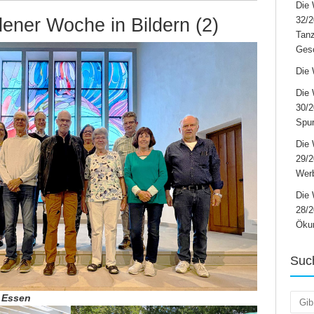
Die 
ener Woche in Bildern (2)
32/2
Tanz
Ges
Die 
Die 
30/2
Spur
Die 
29/
Werb
Die 
28/2
Öku
Suc
e Essen
Such