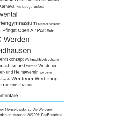
Hespertalbahn
Karneval
Ludgerusfest
Kita
wental
riengymnasium
Michael Bonmann
Pfingst Open Air
Post
Ruhr
n
 Werden-
idhausen
ehrskonzept
Weihnachtsbeleuchtung
hnachtsmarkt
Werdener
Werden
er- und Heimatverein
Werdener
Werdener Werbering
sfreunde
 Hilft
Zentrum 60plus
mentare
ner Henselowsky
zu
Die Werdener
richten, Ausgabe 26/2026: RadEntscheid,