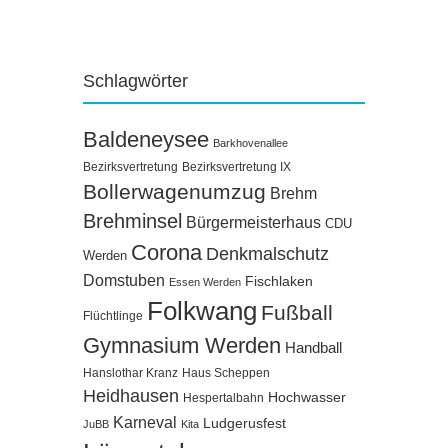
Schlagwörter
Baldeneysee
Barkhovenallee
Bezirksvertretung
Bezirksvertretung IX
Bollerwagenumzug
Brehm
Brehminsel
Bürgermeisterhaus
CDU
Corona
Denkmalschutz
Werden
Domstuben
Fischlaken
Essen Werden
Folkwang
Fußball
Flüchtlinge
Gymnasium Werden
Handball
Hanslothar Kranz
Haus Scheppen
Heidhausen
Hochwasser
Hespertalbahn
Karneval
Ludgerusfest
JuBB
Kita