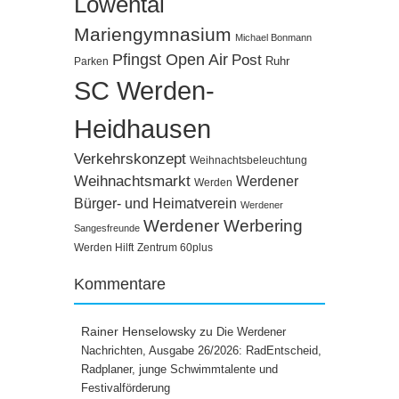
Löwental
Mariengymnasium
Michael Bonmann
Pfingst Open Air
Post
Ruhr
Parken
SC Werden-
Heidhausen
Verkehrskonzept
Weihnachtsbeleuchtung
Weihnachtsmarkt
Werdener
Werden
Bürger- und Heimatverein
Werdener
Werdener Werbering
Sangesfreunde
Werden Hilft
Zentrum 60plus
Kommentare
Rainer Henselowsky
zu
Die Werdener
Nachrichten, Ausgabe 26/2026: RadEntscheid,
Radplaner, junge Schwimmtalente und
Festivalförderung