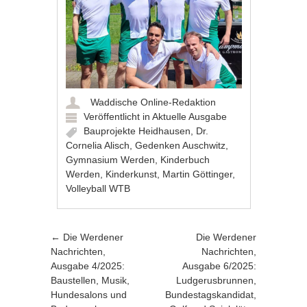
Waddische Online-Redaktion
Veröffentlicht in
Aktuelle Ausgabe
Bauprojekte Heidhausen
,
Dr.
Cornelia Alisch
,
Gedenken Auschwitz
,
Gymnasium Werden
,
Kinderbuch
Werden
,
Kinderkunst
,
Martin Göttinger
,
Volleyball WTB
Artikel-Navigation
←
Die Werdener
Die Werdener
Nachrichten,
Nachrichten,
Ausgabe 4/2025:
Ausgabe 6/2025:
Baustellen, Musik,
Ludgerusbrunnen,
Hundesalons und
Bundestagskandidat,